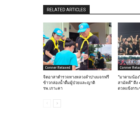
RELATED ARTICLES
Conner Relaxed
Conner Rela
จิตอาสาตำรวจทางหลวงลำปางแจกฟรี
“มาดามน้อง”
ข้าวกล่องน้ำดื่มผู้ป่วยและญาติ
สามัคคี” ดึ
รพ.เกาะคา
ดวลแข้งกระชั