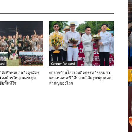
xed
Conner Relaxed
 จัดศึกฟุตบอล “จตุรมิตร
ตำรวจบ้านโฮ่งร่วมกิจกรรม “ธรรมยา
ง 4 องค์กรใหญ่ นครปฐม
ตราเทสสนตรี” สืบสานวิถีครูบาสู่บุคคล
บพื้นที่ใจ
สำคัญของโลก