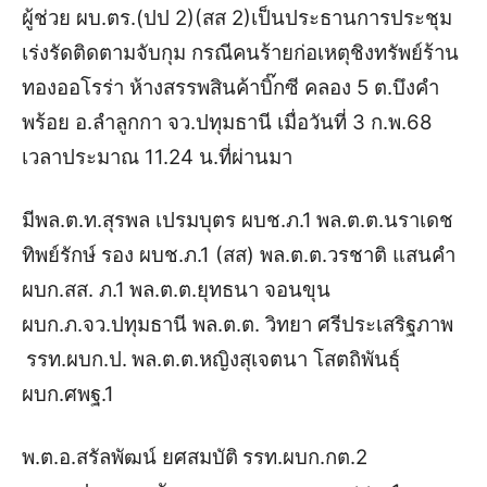
ผู้ช่วย ผบ.ตร.(ปป 2)(สส 2)
เป็นประธานการประชุม
เร่งรัดติดตามจับกุม กรณีคนร้ายก่อเหตุชิงทรัพย์ร้าน
ทองออโรร่า ห้างสรรพสินค้าบิ๊กซี คลอง 5 ต.บึงคำ
พร้อย อ.ลำลูกกา จว.ปทุมธานี เมื่อวันที่ 3 ก.พ.68
เวลาประมาณ 11.24 น.ที่ผ่านมา
มี
พล.ต.ท.สุรพล เปรมบุตร
ผบช.ภ.1
พล.ต.ต.นราเดช
ทิพย์รักษ์
รอง ผบช.ภ.1 (สส)
พล.ต.ต.วรชาติ แสนคำ
ผบก.สส. ภ.1
พล.ต.ต.ยุทธนา จอนขุน
ผบก.ภ.จว.ปทุมธานี
พล.ต.ต. วิทยา ศรีประเสริฐภาพ
รรท.ผบก.ป.
พล.ต.ต.หญิงสุเจตนา โสตถิพันธุ์
ผบก.ศพฐ.1
พ.ต.อ.สรัลพัฒน์ ยศสมบัติ
รรท.ผบก.กต.2