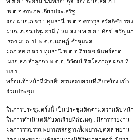
พ.ต.อ.ประธาน นันทกอบกุล
รอง ผบก.สส.ภ.1
พ.ต.อ.ตระกูล เกียวประเสริฐ
รอง ผบก.ภ.จว.ปทุมธานี
พ.ต.อ.ศราวุธ สวัสดิชัย
รอง
ผบก. ภ.จว.ปทุมธานี / หน.สง.ฯ
พ.ต.อ.ปทักข์ ขวัญนา
รอง ผบก. ป.
พ.ต.อ.หฤษฏ์ คำจุมพล
ผกก.สส.ภ.จว.ปทุมธานี
พ.ต.อ.ถิรเดช จันทร์ลาด
ผกก.สภ.ลำลูกกา
พ.ต.อ. วิวัฒน์ จิตโสภากุล
ผกก.2
บก.ป.
พร้อมเจ้าหน้าที่ฝ่ายสืบสวนสอบสวนที่เกี่ยวข้อง เข้า
ร่วมประชุม
ในการประชุมครั้งนี้ เป็นประชุมติดตามความคืบหน้า
ในการดำเนินคดีกับคนร้ายที่ก่อเหตุ , มีการรายงาน
ผลการรวบรวมพยานหลักฐานทั้งพยานบุคคล พยาน
วัตถุ และพยานหลักฐานทางนิติวิทยาศาสตร์ ,มีการ