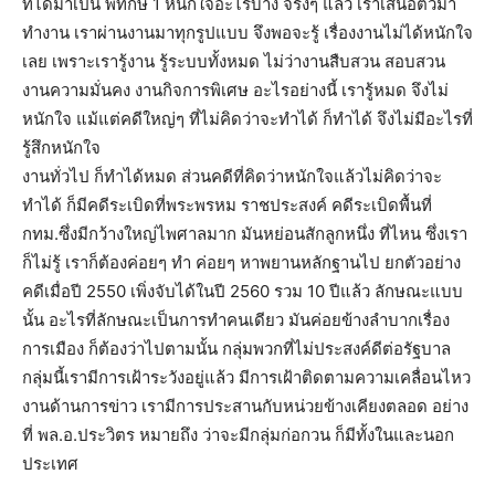
ที่ได้มาเป็น พิทักษ์ 1 หนักใจอะไรบ้าง จริงๆ แล้ว เราเสนอตัวมา
ทำงาน เราผ่านงานมาทุกรูปแบบ จึงพอจะรู้ เรื่องงานไม่ได้หนักใจ
เลย เพราะเรารู้งาน รู้ระบบทั้งหมด ไม่ว่างานสืบสวน สอบสวน
งานความมั่นคง งานกิจการพิเศษ อะไรอย่างนี้ เรารู้หมด จึงไม่
หนักใจ แม้แต่คดีใหญ่ๆ ที่ไม่คิดว่าจะทำได้ ก็ทำได้ จึงไม่มีอะไรที่
รู้สึกหนักใจ
งานทั่วไป ก็ทำได้หมด ส่วนคดีที่คิดว่าหนักใจแล้วไม่คิดว่าจะ
ทำได้ ก็มีคดีระเบิดที่พระพรหม ราชประสงค์ คดีระเบิดพื้นที่
กทม.ซึ่งมีกว้างใหญ่ไพศาลมาก มันหย่อนสักลูกหนึ่ง ที่ไหน ซึ่งเรา
ก็ไม่รู้ เราก็ต้องค่อยๆ ทำ ค่อยๆ หาพยานหลักฐานไป ยกตัวอย่าง
คดีเมื่อปี 2550 เพิ่งจับได้ในปี 2560 รวม 10 ปีแล้ว ลักษณะแบบ
นั้น อะไรที่ลักษณะเป็นการทำคนเดียว มันค่อยข้างลำบากเรื่อง
การเมือง ก็ต้องว่าไปตามนั้น กลุ่มพวกที่ไม่ประสงค์ดีต่อรัฐบาล
กลุ่มนี้เรามีการเฝ้าระวังอยู่แล้ว มีการเฝ้าติดตามความเคลื่อนไหว
งานด้านการข่าว เรามีการประสานกับหน่วยข้างเคียงตลอด อย่าง
ที่ พล.อ.ประวิตร หมายถึง ว่าจะมีกลุ่มก่อกวน ก็มีทั้งในและนอก
ประเทศ