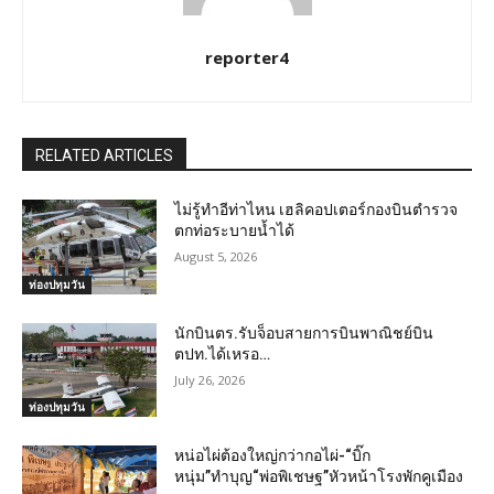
reporter4
RELATED ARTICLES
ไม่รู้ทำอีท่าไหน เฮลิคอปเตอร์กองบินตำรวจ
ตกท่อระบายน้ำได้
August 5, 2026
ท่องปทุมวัน
นักบินตร.รับจ็อบสายการบินพาณิชย์บิน
ตปท.ได้เหรอ…
July 26, 2026
ท่องปทุมวัน
หน่อไผ่ต้องใหญ่กว่ากอไผ่-“บิ๊ก
หนุ่ม”ทำบุญ“พ่อพิเชษฐ”หัวหน้าโรงพักคูเมือง