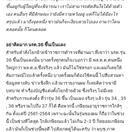
ขึ้นอยู่กับผู้ใหญ่ที่จะพิจารณา เราไม่สามารถตัดสินใจได้ด้วยตัว
เอง คนอื่นๆ ที่มีลักษณะว่ายังมีความหวังอยู่ แต่ก็ไม่ได้มีอะไร
สรุปแล้ว มาถึงจุดหนึ่ง ข่าวมันก็จะเงียบหายไปเอง ถามว่าโดน
ตลอดมั้ย ก็โดนตลอด
อย่าคิดมาก นรต.36 ขึ้นเป็นแผง
สำหรับคำสั่งโยกย้ายข้าราชการตำรวจที่ผ่านมา ที่เขาว่า นรต.รุ่น
36 ขึ้นเป็นแผงนั้น บางครั้งทุกคนก็จะบอกว่า มี พล.ต.ต.คนหนึ่ง
ใหญ่กว่า พล.ต.อ.ซึ่งจริงๆ แล้ว มันก็ไม่ใช่หรอก และผมก็เคยให้
สัมภาษณ์ไปแล้วครั้งหนึ่ง บางครั้งผมก็ต้องใช้คนนี้ ไปสืบสวนหา
ข้อมูลทางลับ ข่าวเชิงลึก แล้วมารายงานผม ก็เลยคิดว่าเขามี
บทบาท ทำเรื่องบัญชีแต่งตั้งโยกย้ายด้วย ซึ่งจริงๆ ไม่มีเลย
สำหรับการแต่งตั้ง ที่ว่ารุ่น 36 ขึ้น เป็นแผง จริงๆ แล้ว รุ่น 34 , 35
, 36 หรือรวมไปถึง 37 ก็ได้ คือพวกนี้ เกษียณอายุราชการใกล้ๆ
กัน ตั้งแต่ปี 2561-2564 เพราะฉะนั้นในรุ่นของผม ก็ถือว่าในช่วง
นี้ เป็นช่วงที่โตสุด ใกล้เกษียณแล้ว ไม่เกิน 2-3 ปี ก็ทยอยเกษียณ
แล้ว มันก็เป็นช่วงนี้พอดี ไปสังเกตดูได้นะครับ ว่า ผบช.ภาค