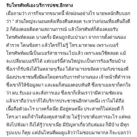
รับโทรศัพท์เอง บริการปชช.อีกทาง
เมื่อถามว่า ภารกิจมากขนาดนี้ พักผ่อนอย่างไร นายพลนักสืบบอก
ว่า “ ส่วนใหญ่จะนอนหลังเที่ยงคืนตลอด ระหว่างก่อนเที่ยงคืนถึงตี
2 ก็ต้องคอยติดตามสถานการณ์ แล้วโทรศัพท์ก็ต้องคอยรับ
โทรศัพท์ตลอด บางครั้ง มีคนถูกจับเป่าเมา จากการตั้งด่านของ
ตำรวจ โดนข้อหา แล้วใครก็ไม่รู้ โทร.มาหาผม เพราะเบอร์
โทรศัพท์ผมนี่เป็นเบอร์สาธารณะไปแล้ว เพราะผมใช้ตลอด แม้
จะเปลี่ยนเบอร์ก็ได้ แต่เบอร์นี้ส่วนใหญ่จะเป็นการร้องเรียนบ้าง
ซึ่งเราก็รับฟังได้ในหลายๆเรื่อง ได้สามารถขจัดความกังขาของพี่
น้องประชาชนซึ่งมีผลโดยตรงกับการทำงานของ เจ้าหน้าที่ตำรวจ
ซึ่งเขาก็ให้ข้อมูลมา และผมก็สนองตอบทันที ซึ่งเขาเองเขาก็ตกใจ
ว่า ผบ.รับเอง และสั่งการเอง ซึ่งเขาก็เห็นเราว่ามีความชัดเจน
แล้วเราถือว่าเราก็ได้บริการประชาชนอีกทางหนึ่ง เราไม่ได้ถือ
เนื้อถือตัวอะไร บางครั้งเนี่ย มีอยู่คนหนึ่ง ประสาทก็ไม่ค่อยดี ก็
โทร.มา ผมก็จำใจต้องคุยสายด้วย ไม่รู้ว่าเขาต้องการอะไร แต่พอ
ฟังไปฟังมา ถึงได้รู้ว่าเขาเนี่ย มีปัญหาเกี่ยวกับสมอง ก็มีบ้าง มีทุก
รูปแบบ ก็คุย แต่อันไหนที่ผมดูแล้วว่าไม่ชอบมาพากล ก็จะบอกว่า