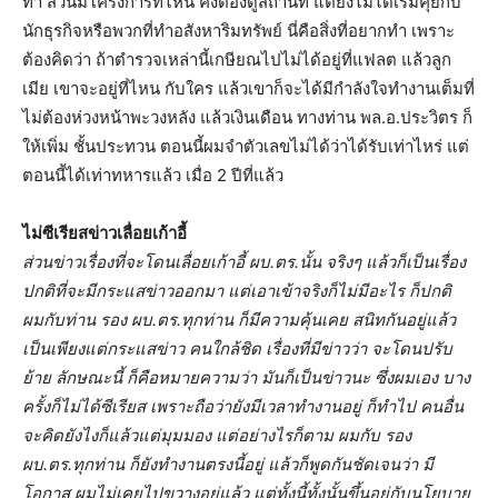
ทำ ส่วนมีโครงการที่ไหน คงต้องดูสถานที่ แต่ยังไม่ได้เริ่มคุยกับ
นักธุรกิจหรือพวกที่ทำอสังหาริมทรัพย์ นี่คือสิ่งที่อยากทำ เพราะ
ต้องคิดว่า ถ้าตำรวจเหล่านี้เกษียณไปไม่ได้อยู่ที่แฟลต แล้วลูก
เมีย เขาจะอยู่ที่ไหน กับใคร แล้วเขาก็จะได้มีกำลังใจทำงานเต็มที่
ไม่ต้องห่วงหน้าพะวงหลัง แล้วเงินเดือน ทางท่าน พล.อ.ประวิตร ก็
ให้เพิ่ม ชั้นประทวน ตอนนี้ผมจำตัวเลขไม่ได้ว่าได้รับเท่าไหร่ แต่
ตอนนี้ได้เท่าทหารแล้ว เมื่อ 2 ปีที่แล้ว
ไม่ซีเรียสข่าวเลื่อยเก้าอี้
ส่วนข่าวเรื่องที่จะโดนเลื่อยเก้าอี้ ผบ.ตร.นั้น จริงๆ แล้วก็เป็นเรื่อง
ปกติที่จะมีกระแสข่าวออกมา แต่เอาเข้าจริงก็ไม่มีอะไร ก็ปกติ
ผมกับท่าน รอง ผบ.ตร.ทุกท่าน ก็มีความคุ้นเคย สนิทกันอยู่แล้ว
เป็นเพียงแต่กระแสข่าว คนใกล้ชิด เรื่องที่มีข่าวว่า จะโดนปรับ
ย้าย ลักษณะนี้ ก็คือหมายความว่า มันก็เป็นข่าวนะ ซึ่งผมเอง บาง
ครั้งก็ไม่ได้ซีเรียส เพราะถือว่ายังมีเวลาทำงานอยู่ ก็ทำไป คนอื่น
จะคิดยังไงก็แล้วแต่มุมมอง แต่อย่างไรก็ตาม ผมกับ รอง
ผบ.ตร.ทุกท่าน ก็ยังทำงานตรงนี้อยู่ แล้วก็พูดกันชัดเจนว่า มี
โอกาส ผมไม่เคยไปขวางอยู่แล้ว แต่ทั้งนี้ทั้งนั้นขึ้นอยู่กับนโยบาย