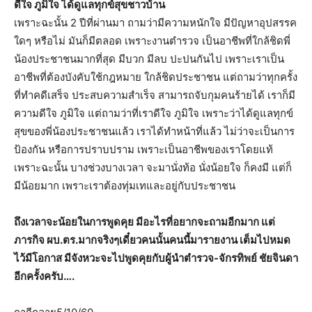
ดีใจ ภูมิใจ ได้ดูแลทุกข์สุขชาวบ้าน
เพราะฉะนั้น 2 ปีที่ผ่านมา ถามว่ามีความหนักใจ มีปัญหาอุปสรรค
ใดๆ หรือไม่ มันก็มีตลอด เพราะงานตำรวจ เป็นอาชีพที่ใกล้ชิดพี่
น้องประชาชนมากที่สุด มีบวก มีลบ ปะปนกันไป เพราะเราเป็น
อาชีพที่ต้องบังคับใช้กฎหมาย ใกล้ชิดประชาชน แต่ถามว่าทุกครั้ง
ที่ทำคดีเสร็จ ประสบความสำเร็จ สามารถจับกุมคนร้ายได้ เราก็มี
ความดีใจ ภูมิใจ แต่ถามว่าที่เราดีใจ ภูมิใจ เพราะว่าได้ดูแลทุกข์
สุขของพี่น้องประชาชนแล้ว เราได้ทำหน้าที่แล้ว ไม่ว่าจะเป็นการ
ป้องกัน หรือการปราบปราม เพราะเป็นอาชีพของเราโดยแท้
เพราะฉะนั้น บางช่วงบางเวลา จะมานั่งท้อ นั่งน้อยใจ ก็คงมี แต่ก็
มีน้อยมาก เพราะเราต้องทุ่มเทและอยู่กับประชาชน
ถึงเวลาจะน้อยในการพูดคุย มีอะไรที่อยากจะถามอีกมาก แต่
ภารกิจ ผบ.ตร.มากจริงๆเดี๋ยวคนนั้นคนนี้มารายงาน เต็มไปหมด
ไว้มีโอกาส มีจังหวะจะไปพูดคุยกับผู้นำตำรวจ-จักรทิพย์ ชัยจินดา
อีกครั้งครับ….