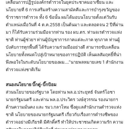
เคลื่อนการปฏิรูปองค์กรตำรวจในยุคประชาคมอาเซียน และ
นโยบายที่ 6 การเสริมสร้างความสามัคคีและการบำรุงขวัญของ
ข้าราชการตำรวจ ทั้ง 6 ข้อนั้น ผมได้มอบนโยบายตั้งแต่วันรับ
ตำแหน่งเมื่อวันที่ 4 ต.ค.2558 เป็นต้นมา และตลอดจน 2 ปีที่ผ่าน
มา ก็ได้รับความร่วมมือจากท่าน รอง ผบ.ตร. ท่านจเรตำรวจแห่ง
ชาติ ท่านผู้ช่วยฯ ท่านผู้บัญชาการภาคแต่ละภาค ทุกภาค ท่านผู้
บังคับการทุกพื้นที่ ได้รับความร่วมมืออย่างดี สามารถขับเคลื่อน
นโยบายทั้งหมดไปสู่เป้าหมายของการปฏิบัติ เห็นผลสัมฤทธิ์ที่น่า
พึงพอใจในระดับนโยบายของผม….”นายพลหมายเลข 1 สำนักงาน
ตำรวจแห่งชาติเริ่ม
สนองนโยบาย บิ๊กตู่-บิ๊กป้อม
ส่วนนโยบายของรัฐบาล โดยท่าน พล.อ.ประยุทธ์ จันทร์โอชา
นายกรัฐมนตรี และท่าน พล.อ.ประวิตร วงษ์สุวรรณ รองนายกฯ
ด้านความมั่นคง และ รมว.กลาโหม ซึ่งดูแลสำนักงานตำรวจแห่ง
ชาติ นโยบายของนายกรัฐมนตรี เกี่ยวกับเรื่องการดำรงชีพของ
ตำรวจอย่างมีเกียรติ มีศักดิ์ศรี ทำให้ประชาชนเกิดความรัก ความ