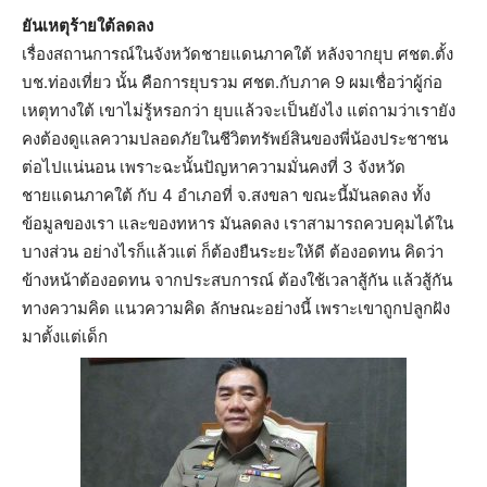
ยันเหตุร้ายใต้ลดลง
เรื่องสถานการณ์ในจังหวัดชายแดนภาคใต้ หลังจากยุบ ศชต.ตั้ง
บช.ท่องเที่ยว นั้น คือการยุบรวม ศชต.กับภาค 9 ผมเชื่อว่าผู้ก่อ
เหตุทางใต้ เขาไม่รู้หรอกว่า ยุบแล้วจะเป็นยังไง แต่ถามว่าเรายัง
คงต้องดูแลความปลอดภัยในชีวิตทรัพย์สินของพี่น้องประชาชน
ต่อไปแน่นอน เพราะฉะนั้นปัญหาความมั่นคงที่ 3 จังหวัด
ชายแดนภาคใต้ กับ 4 อำเภอที่ จ.สงขลา ขณะนี้มันลดลง ทั้ง
ข้อมูลของเรา และของทหาร มันลดลง เราสามารถควบคุมได้ใน
บางส่วน อย่างไรก็แล้วแต่ ก็ต้องยืนระยะให้ดี ต้องอดทน คิดว่า
ข้างหน้าต้องอดทน จากประสบการณ์ ต้องใช้เวลาสู้กัน แล้วสู้กัน
ทางความคิด แนวความคิด ลักษณะอย่างนี้ เพราะเขาถูกปลูกฝัง
มาตั้งแต่เด็ก