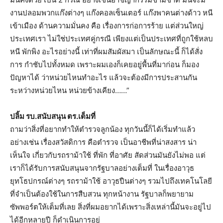
งานปลอมพวกแก๊งต่างๆ แก๊งคอลเซ็นเตอร์ แก๊งพาคนต่างด้าว หนี
เข้าเมือง ด้านความมั่นคง คือ เรื่องการก่อการร้าย แต่ส่วนใหญ่
ประเทศเรา ไม่ใช่ประเทศคู่กรณี เพียงแต่เป็นประเทศที่ถูกใช้หลบ
หนี พักพิง อะไรอย่างนี้ เท่าที่ผมสัมผัสมา เป็นลักษณะนี้ ก็ได้สั่ง
การ กำชับไปทั้งหมด เพราะผมเองก็เคยอยู่พื้นที่มาก่อน ก็มอง
ปัญหาได้ ว่าหน่วยไหนทำอะไร แล้วจะต้องมีการประสานกัน
ระหว่างหน่วยไหน หน่วยข้างเคียง……”
ปลิ้ม รบ.สนับสนุน ตร.เต็มที่
ถามว่าสิ่งที่อยากทำให้ตำรวจลูกน้อง ทุกวันนี้ก็ได้เริ่มทำแล้ว
อย่างเช่น เรื่องสวัสดิการ คือตำรวจ เป็นอาชีพที่น่าสงสาร น่า
เห็นใจ เกี่ยวกับรถราม้าใช้ ที่พัก ที่อาศัย สัดส่วนมันยังไม่พอ แต่
เราก็ได้รับการสนับสนุนจากรัฐบาลอย่างเต็มที่ ในเรื่องอาวุธ
ยุทโธปกรณ์ต่างๆ รถราม้าใช้ อาวุธปืนต่างๆ รวมไปถึงเทคโนโลยี
ที่จำเป็นต้องใช้ในการสืบสวน ทุกหน้างาน รัฐบาลก็พยายาม
ซัพพอร์ตให้เต็มที่เลย สิ่งที่ผมอยากได้เพราะสิ่งเหล่านี้มันจะอยู่ไป
ได้อีกหลายปี ก็ดำเนินการอยู่