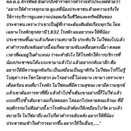
พล.ต.อ.จักรทิพย์ ยังฝากถึงข้าราชการตำรวจทั่วประเทศด้วยว่า
“อยากให้ตำรวจทุกนาย ดูแลพี่น้องประชาชน ด้วยความจริงใจ
ให้การบริการดูแลความปลอดภัยในชีวิตและทรัพย์สินของ
ประชาชน เพราะว่าเขาเป็นผู้ที่เราจะต้องสัมผัสเกือบทุกวัน โดย
เฉพาะโรงพักทุกสถานี 1,832 โรงพัก ผมอยากจะให้พี่น้อง
ประชาชนขึ้นมาแล้วเกิดความสบายใจ ประทับใจ ไม่ใช่ลงไปแล้ว
ด่าตำรวจลับหลังอย่างนี้ ผมก็พยายามขับเคลื่อนตรงนี้มา ตลอด
เวลาที่ผมอยู่ในตำแหน่ง ว่าจะทำยังไง ให้โรงพักให้การบริการพี่
น้องประชาชนได้แบบเขามาแล้วไป แล้วอยากกลับมาอีก คือ
อยากให้มีความผูกพันกัน เป็นเสมือนเป็นญาติกัน ไม่ใช่อะไรก็ไม่รู้
ไปดุด่า กระโชกโฮกฮาก อะไรอย่างนี้ ไม่เหมาะ เขามา เพราะเขา
เดือดร้อน คนที่มาโรงพัก ไม่ใช่คนที่มีความสุขนะ เขามีความทุกข์
แล้วเขาต้องการหาที่พึ่ง แล้วถ้าไปซ้ำเติมเขาอย่างนี้ก็ไม่ใช่ แล้ว
แบบที่ไปซ้ำเติมเขา ผมก็ปลดออก ไล่ออกไปหลายคนแล้วนะ ที่มี
พฤติกรรมไม่ดีอย่างนี้ มาโรงพักแล้วต้องให้เหมือนไปวัด มาแล้ว
สบายใจ ไม่ใช่มาถึง ลงไปก็ด่าตำรวจลับหลัง อยากให้พี่น้อง
ประชาชนเข้าใจตำรวจมากขึ้น อยากให้ใจเย็นๆ……”