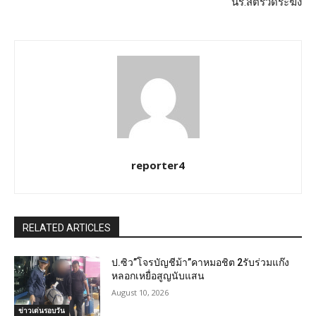
นร.สตรีวัดระฆัง
reporter4
RELATED ARTICLES
ป.ซิว”โจรบัญชีม้า”คาหมอชิต 2รับร่วมแก๊ง
หลอกเหยื่อสูญนับแสน
August 10, 2026
ข่าวเด่นรอบวัน