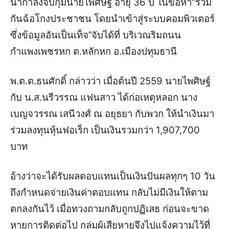
นำกำลังจับกุมนายไพศิษฐ์ อายุ 36 ปี ในข้อหา“ร่วม
กันฉ้อโกงประชาชน โดยนำเข้าสู่ระบบคอมพิวเตอร์
ซึ่งข้อมูลอันเป็นเท็จ’’จับได้ที่ บริเวณริมถนน
กำแพงเพชรหก ต.หลักหก อ.เมืองปทุมธานี
พ.ต.ต.ธนศักดิ์ กล่าวว่า เมื่อต้นปี 2559 นายไพศิษฐ์
กับ น.ส.นรีวรรณ แฟนสาว ได้ก่อเหตุหลอก นาง
เบญจวรรณ เสนีวงศ์ ณ อยุธยา กับพวก ให้นำเงินมา
ร่วมลงทุนหุ้นฟอเร็ก เป็นเงินรวมกว่า 1,907,700
บาท
อ้างว่าจะได้รับผลตอบแทนเป็นเงินปันผลทุกๆ 10 วัน
ถึงกำหนดจ่ายเงินค่าตอบแทน กลับไม่มีเงินให้ตาม
ตกลงกันไว้ เมื่อทวงถามกลับถูกปฏิเสธ ก่อนจะขาด
หายการติดต่อไป
กลุ่มผู้เสียหายจึงไปแจ้งความไว้ที่