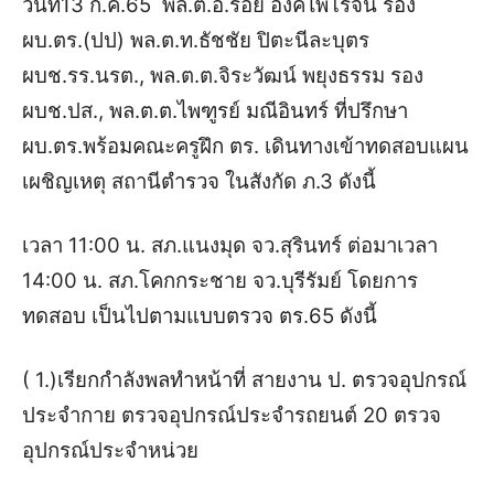
วันที่13 ก.ค.65 พล.ต.อ.รอย อิงคไพโรจน์ รอง
ผบ.ตร.(ปป) พล.ต.ท.ธัชชัย ปิตะนีละบุตร
ผบช.รร.นรต., พล.ต.ต.จิระวัฒน์ พยุงธรรม รอง
ผบช.ปส., พล.ต.ต.ไพฑูรย์ มณีอินทร์ ที่ปรึกษา
ผบ.ตร.พร้อมคณะครูฝึก ตร. เดินทางเข้าทดสอบแผน
เผชิญเหตุ สถานีตำรวจ ในสังกัด ภ.3 ดังนี้
เวลา 11:00 น. สภ.แนงมุด จว.สุรินทร์ ต่อมาเวลา
14:00 น. สภ.โคกกระชาย จว.บุรีรัมย์ โดยการ
ทดสอบ เป็นไปตามแบบตรวจ ตร.65 ดังนี้
( 1.)เรียกกำลังพลทำหน้าที่ สายงาน ป. ตรวจอุปกรณ์
ประจำกาย ตรวจอุปกรณ์ประจำรถยนต์ 20 ตรวจ
อุปกรณ์ประจำหน่วย