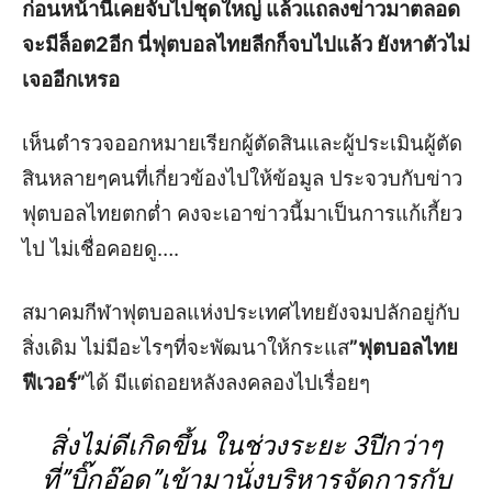
ก่อนหน้านี้เคยจับไปชุดใหญ่ แล้วแถลงข่าวมาตลอด
จะมีล็อต2อีก นี่ฟุตบอลไทยลีกก็จบไปแล้ว ยังหาตัวไม่
เจออีกเหรอ
เห็นตำรวจออกหมายเรียกผู้ตัดสินและผู้ประเมินผู้ตัด
สินหลายๆคนที่เกี่ยวข้องไปให้ข้อมูล ประจวบกับข่าว
ฟุตบอลไทยตกต่ำ คงจะเอาข่าวนี้มาเป็นการแก้เกี้ยว
ไป ไม่เชื่อคอยดู….
สมาคมกีฬาฟุตบอลแห่งประเทศไทยยังจมปลักอยู่กับ
สิ่งเดิม ไม่มีอะไรๆที่จะพัฒนาให้กระแส
”ฟุตบอลไทย
ฟีเวอร์”
ได้ มีแต่ถอยหลังลงคลองไปเรื่อยๆ
สิ่งไม่ดีเกิดขึ้น ในช่วงระยะ 3ปีกว่าๆ
ที่”บิ๊กอ๊อด”เข้ามานั่งบริหารจัดการกับ