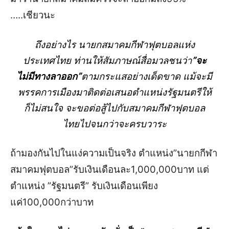
…..เชียวนะ
ถึงอย่างไร นายกสมาคมกีฬาฟุตบอลแห่ง
ประเทศไทย ท่านให้สัมภาษณ์สื่อมวลชนว่า
”จะ
ไม่มีทางลาออก”
ตามกระแสอย่างเด็ดขาด แม้จะมี
พรรคการเมืองมาติดต่อเสนอตำแหน่งรัฐมนตรีให้
ก็ไม่สนใจ จะขอต่อสู้ไปกับสมาคมกีฬาฟุตบอล
ไทยไปจนกว่าจะครบวาระ
ถ้ามองกันไปในแง่ความเป็นจริง
ตำแหน่ง”นายกกีฬา
สมาคมฟุตบอล”รับเงินเดือนละ1,000,000บาท แต่
ตำแหน่ง ”รัฐมนตรี” รับเงินเดือนเพียง
แค่100,000กว่าบาท