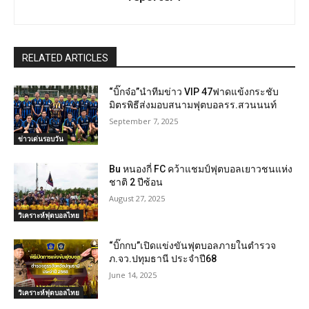
RELATED ARTICLES
“บิ๊กจ๋อ”นำทีมข่าว VIP 47ฟาดแข้งกระชับ
มิตรพิธีส่งมอบสนามฟุตบอลรร.สวนนนท์
September 7, 2025
ข่าวเด่นรอบวัน
Bu หนองกี่ FC คว้าแชมป์ฟุตบอลเยาวชนแห่ง
ชาติ 2 ปีซ้อน
August 27, 2025
วิเคราะห์ฟุตบอลไทย
“บิ๊กกบ”เปิดแข่งขันฟุตบอลภายในตำรวจ
ภ.จว.ปทุมธานี ประจำปี68
June 14, 2025
วิเคราะห์ฟุตบอลไทย