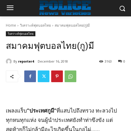
Home
วิเคราะห์ฟุตบอลไทย
สมาคมฟุตบอลไทย(กู)มี
วิเคราะห์ฟุตบอลไทย
สมาคมฟุตบอลไทย(กู)มี
By
reporter4
December 16, 2018
3163
0
เพลงแร็บ
”ประเทศกูมี”
ที่แสบไปถึงทรวง ทะลวงไป
ทุกหนทุกแห่ง จนผู้นำประเทศยังทำท่าขึงขัง แต่
สุดท้ายก็ไม่กล้ามีอะไรเกิดขึ้นในกอไผ่……