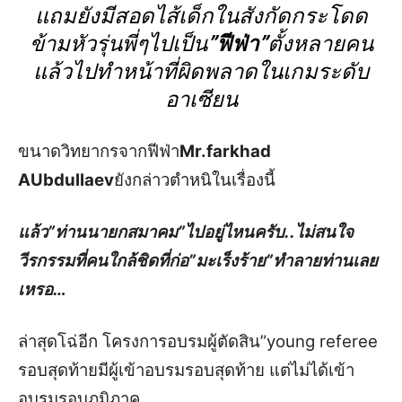
แถมยังมีสอดไส้เด็กในสังกัดกระโดด
ข้ามหัวรุ่นพี่ๆไปเป็น
”ฟีฟ่า”
ตั้งหลายคน
แล้วไปทำหน้าที่ผิดพลาดในเกมระดับ
อาเซียน
ขนาดวิทยากรจากฟีฟ่า
Mr.farkhad
AUbdullaev
ยังกล่าวตำหนิในเรื่องนี้
แล้ว”ท่านนายกสมาคม”ไปอยู่ไหนครับ..ไม่สนใจ
วีรกรรมที่คนใกล้ชิดที่ก่อ”มะเร็งร้าย”ทำลายท่านเลย
เหรอ…
ล่าสุดโฉ่อีก โครงการอบรมผู้ตัดสิน”young referee
รอบสุดท้ายมีผู้เข้าอบรมรอบสุดท้าย แต่ไม่ได้เข้า
อบรมรอบภูมิภาค