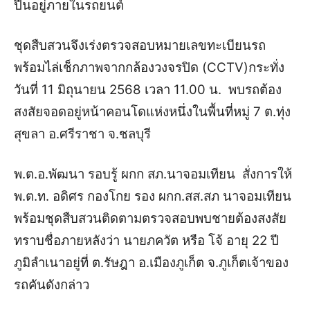
ปืนอยู่ภายในรถยนต์
ชุดสืบสวนจึงเร่งตรวจสอบหมายเลขทะเบียนรถ
พร้อมไล่เช็กภาพจากกล้องวงจรปิด (CCTV)
กระทั่ง
วันที่ 11 มิถุนายน 2568 เวลา 11.00 น. พบรถต้อง
สงสัยจอดอยู่หน้าคอนโดแห่งหนึ่ง
ในพื้นที่หมู่ 7 ต.ทุ่ง
สุขลา อ.ศรีราชา จ.ชลบุรี
พ.ต.อ.พัฒนา รอบรู้ ผกก สภ.นาจอมเทียน สั่งการให้
พ.ต.ท. อดิศร กองโกย รอง ผกก.สส.สภ นาจอมเทียน
พร้อมชุดสืบสวนติดตามตรวจสอบ
พบชายต้องสงสัย
ทราบชื่อภายหลังว่า นายภควัต หรือ โจ้ อายุ 22 ปี
ภูมิลำเนาอยู่ที่ ต.รัษฎา อ.เมืองภูเก็ต จ.ภูเก็ตเจ้าของ
รถคันดังกล่าว