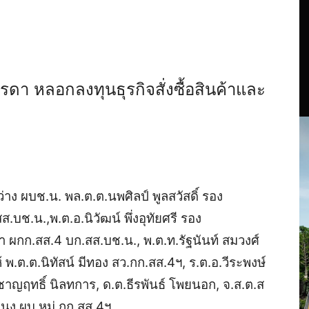
ดา หลอกลงทุนธุรกิจสั่งซื้อสินค้าและ
่าง ผบช.น. พล.ต.ต.นพศิลป์ พูลสวัสดิ์ รอง
.บช.น.,พ.ต.อ.นิวัฒน์ พึ่งอุทัยศรี รอง
 ผกก.สส.4 บก.สส.บช.น., พ.ต.ท.รัฐนันท์ สมวงศ์
 พ.ต.ต.นิทัสน์ มีทอง สว.กก.สส.4ฯ, ร.ต.อ.วีระพงษ์
าญฤทธิ์ นิลทการ, ด.ต.ธีรพันธ์ โพยนอก, จ.ส.ต.ส
นง ผบ.หมู่ กก.สส.4ฯ