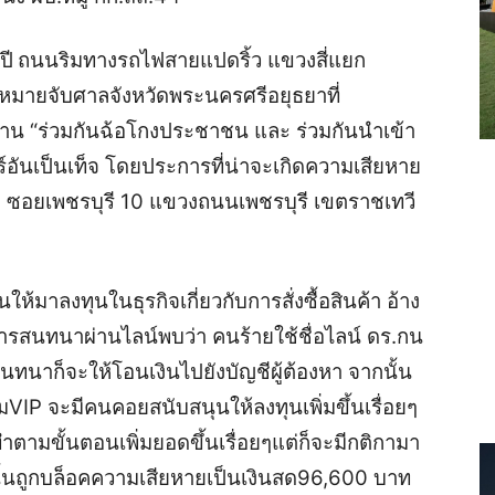
ปี
ถนนริมทางรถไฟสายแปดริ้ว แขวงสี่แยก
หมายจับศาลจังหวัดพระนครศรีอยุธยาที่
าน “ร่วมกันฉ้อโกงประชาชน และ ร่วมกันนำเข้า
ร์อันเป็นเท็จ โดยประการที่น่าจะเกิดความเสียหาย
ล ซอยเพชรบุรี 10 แขวงถนนเพชรบุรี เขตราชเทวี
ให้มาลงทุนในธุรกิจเกี่ยวกับการสั่งซื้อสินค้า อ้าง
รสนทนาผ่านไลน์พบว่า คนร้ายใช้ชื่อไลน์ ดร.กน
รสนทนาก็จะให้โอนเงินไปยังบัญชีผู้ต้องหา จากนั้น
VIP จะมีคนคอยสนับสนุนให้ลงทุนเพิ่มขึ้นเรื่อยๆ
ทำตามขั้นตอนเพิ่มยอดขึ้นเรื่อยๆแต่ก็จะมีกติกามา
้นถูกบล็อคความเสียหาย
เป็นเงินสด96,600 บาท