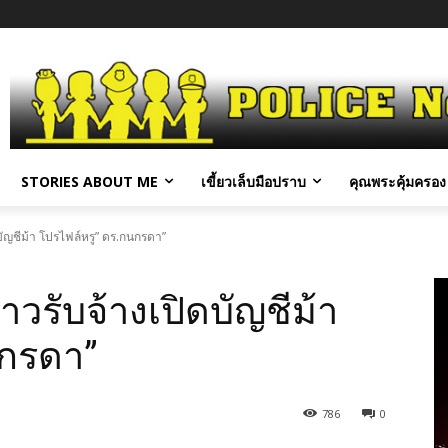
STORIES ABOUT ME
เขี้ยวเล็บมือปราบ
คุณพระคุ้มครอง 
บัญชีม้า โปรไฟล์หรู” ดร.กนกรดา”
วรับจ้างเปิดบัญชีม้า
นกรดา”
786
0