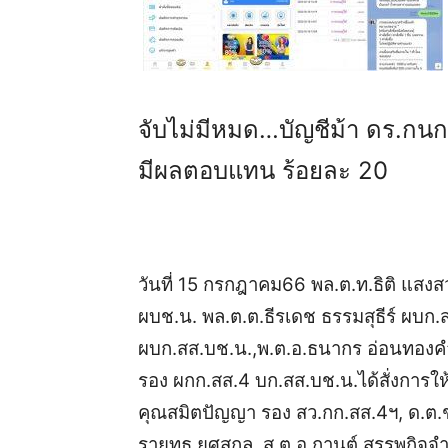
จับไม่มีหมด…บัญชีม้า ดร.กนกร
มีผลตอบแทน ร้อยละ 20
วันที่ 15 กรกฎาคม66 พล.ต.ท.ธิติ แสงสว
ผบช.น. พล.ต.ต.ธีรเดช ธรรมสุธีร์ ผบก.สส
ผบก.สส.บช.น.,
พ.ต.อ.ธนากร อ่อนทองคำ
รอง ผกก.สส.4 บก.สส.บช.น.ได้สั่งการให้
คุณสมิตปัญญา รอง สว.กก.สส.4ฯ, ด.ต.ช
รายุทธ ยศสกุล, ส.ต.อ.กานต์ สรรพกิจจำ