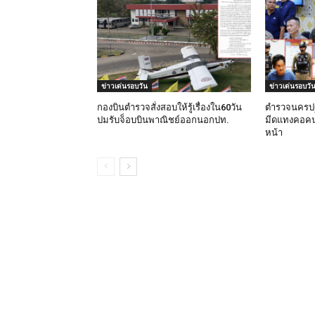
ข่าวเด่นรอบวัน
ข่าวเด่นรอบวั
กองบินตำรวจสั่งสอบให้รู้เรื่องใน60วัน
ตำรวจนครปฐ
ปมรับจ็อบบินพาณิชย์ออกนอกปท.
มีดแทงคอคน
หน้า