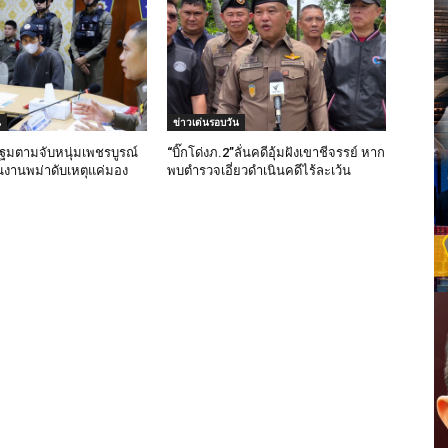
น
ข่าวเด่นรอบวัน
มตามจับหนุ่มเพชรบูรณ์
“บิ๊กโด่งภ.2”ลั่นคดีอุ้มฝังเขาชีจรรย์ หาก
งานพม่าดับเหตุแค่มอง
พบตำรวจเอี่ยวดำเนินคดีไร้ละเว้น