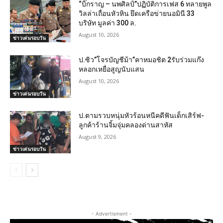
“บิ๊กราญ – นพศิลป์”ปฏิบัติการเฟส 6 ทลายพูล
วิลล่าเถื่อนหัวหิน ยึดเครือข่ายนอมินี 33
บริษัท มูลค่า 300 ล.
August 10, 2026
ข่าวเด่นรอบวัน
ป.ซิว”โจรบัญชีม้า”คาหมอชิต 2รับร่วมแก๊ง
หลอกเหยื่อสูญนับแสน
August 10, 2026
ข่าวเด่นรอบวัน
ป.ตามรวบหนุ่มหัวร้อนหนีคดีฟันเด็กเสิร์ฟ-
ลูกค้าร้านจิ้มจุ่มคลองด่านสาหัส
August 9, 2026
ข่าวเด่นรอบวัน
- Advertisment -