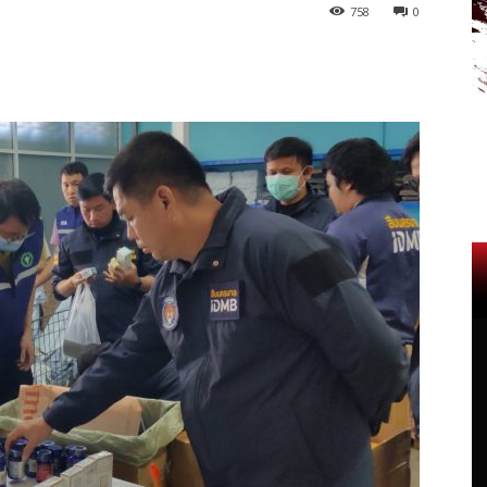
758
0