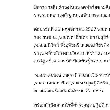
มีการขายสินค้าลงในแพลตฟอร์มขายสินค้
รวบรวมพยานหลักฐานขออำนาจศาลอา
ต่อมาวันที่ 26 พฤศจิกายน 2567 พล.ต.ท.
รอง ผบช.น. ,พล.ต.ต. ธีรเดช ธรรมสุธีร์
,พ.ต.อ.นิวัตน์ พึ่งอุทัยศรี ,พ.ต.อ.เกีย
ราวุธ คล้ายนิล ผกก.วิเคราะห์ข่าวและเค
จนวัฏศรี ,พ.ต.ท.นิธิ ปิยะพันธุ์ รอง ผก
พ.ต.ท.สมพงษ์ เกตุระติ สว.กก.วิเคราะห์
,ร.ต.อ.เอกภพ พันธุ ,ร.ต.ท.นุรุต ฐิติชรัล
ข่าวและเครื่องมือพิเศษ บก.สส.บช.น.
พร้อมกำลังเจ้าหน้าที่ตำรวจชุดปฏิบัติกา