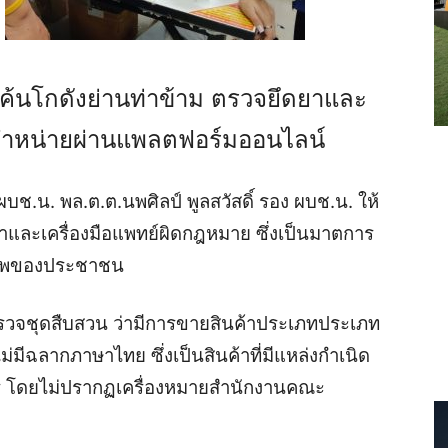
ค้นโกดังย่านท่าข้าม ตรวจยึดยาและ
ี่จำหน่ายผ่านแพลตฟอร์มออนไลน์
ช.น. พล.ต.ต.นพศิลป์ พูลสวัสดิ์ รอง ผบช.น. ให้
และเครื่องมือแพทย์ผิดกฎหมาย ซึ่งเป็นมาตการ
ขภาพของประชาชน
รวจชุดสืบสวน ว่ามีการขายสินค้าประเภทประเภท
มีฉลากภาษาไทย ซึ่งเป็นสินค้าที่มีแหล่งกำเนิด
 โดยไม่ปรากฏเครื่องหมายสำนักงานคณะ