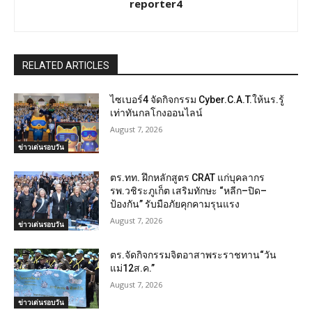
reporter4
RELATED ARTICLES
ไซเบอร์4 จัดกิจกรรม Cyber.C.A.T.ให้นร.รู้
เท่าทันกลโกงออนไลน์
August 7, 2026
ข่าวเด่นรอบวัน
ตร.ทท. ฝึกหลักสูตร CRAT แก่บุคลากร
รพ.วชิระภูเก็ต เสริมทักษะ “หลีก–ปิด–
ป้องกัน” รับมือภัยคุกคามรุนแรง
August 7, 2026
ข่าวเด่นรอบวัน
ตร.จัดกิจกรรมจิตอาสาพระราชทาน“วัน
แม่12ส.ค.”
August 7, 2026
ข่าวเด่นรอบวัน