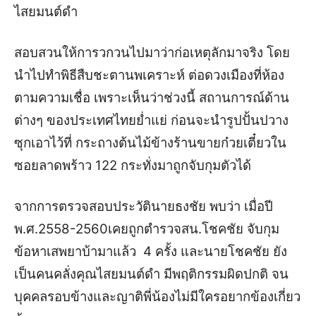
ไสยมนต์ดำ
สอบสวนให้การวกวนไปมาว่าก่อเหตุลักมาจริง โดย
นำไปทำพิธีสืบชะตานพเคราะห์ ต่อดวงเมืองที่ห้อง
ตามความเชื่อ เพราะเห็นว่าช่วงนี้ สถานการณ์ด้าน
ต่างๆ ของประเทศไทยย่ำแย่ ก่อนจะนำรูปปั้นปวาง
ซุกเอาไว้ที่ กระถางต้นไม้ข้างร้านขายก๋วยเตี๋ยวใน
ซอยลาดพร้าว 122 กระทั่งมาถูกจับกุมตัวได้
จากการตรวจสอบประวัตินายธงชัย พบว่า เมื่อปี
พ.ศ.2558-2560เคยถูกตำรวจสน.โชคชัย จับกุม
ข้อหาเสพยาบ้ามาแล้ว 4 ครั้ง และนายโชคชัย ยัง
เป็นคนคลั่งคุณไสยมนต์ดำ มีพฤติกรรมผิดปกติ จน
บุคคลรอบข้างและญาติพี่น้องไม่มีใครอยากข้องเกี่ยว