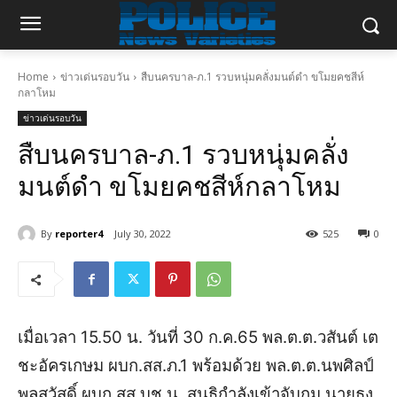
Home
ข่าวเด่นรอบวัน
สืบนครบาล-ภ.1 รวบหนุ่มคลั่งมนต์ดำ ขโมยคชสีห์
กลาโหม
ข่าวเด่นรอบวัน
สืบนครบาล-ภ.1 รวบหนุ่มคลั่ง
มนต์ดำ ขโมยคชสีห์กลาโหม
By
reporter4
July 30, 2022
525
0
เมื่อเวลา 15.50 น. วันที่ 30 ก.ค.65 พล.ต.ต.วสันต์ เต
ชะอัครเกษม ผบก.สส.ภ.1 พร้อมด้วย พล.ต.ต.นพศิลป์
พูลสวัสดิ์ ผบก.สส.บช.น. สนธิกำลังเข้าจับกุม นายธง