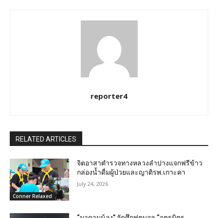
reporter4
RELATED ARTICLES
จิตอาสาตำรวจทางหลวงลำปางแจกฟรีข้าว
กล่องน้ำดื่มผู้ป่วยและญาติรพ.เกาะคา
July 24, 2026
Conner Relaxed
“มาดามน้อง” จัดศึกฟุตบอล “จตุรมิตร