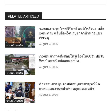
RELATED ARTICLES
รองผบ.ตร.รุด“เทพศิรินทร์นนท์”หลังนร.คลั่ง
ยิงดะตาย7เจ็บอื้อ-อึ้งฆ่าปู่ย่าคาบ้านก่อนมา
ก่อเหตุ
August 7, 2026
ข่าวเด่นรอบวัน
กองบินตำรวจสั่งสอบให้รู้เรื่องใน60วันปมรับ
จ็อบบินพาณิชย์ออกนอกปท.
August 6, 2026
ข่าวเด่นรอบวัน
ตำรวจนครปฐมตามจับหนุ่มเพชรบูรณ์มีด
แทงคอคนงานพม่าดับเหตุแค่มองหน้า
August 6, 2026
ข่าวเด่นรอบวัน