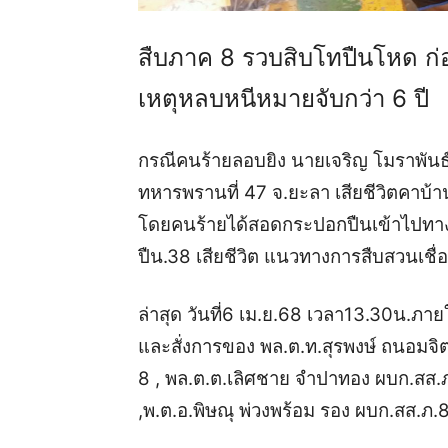
สืบภาค 8 รวบสิบโทปืนโหด ก่อ
เหตุหลบหนีหมายจับกว่า 6 ปี
กรณีคนร้ายลอบยิง นายเจริญ โมราพันธ
ทหารพรานที่ 47 จ.ยะลา เสียชีวิตคาบ้านพ
โดยคนร้ายได้สอดกระปอกปืนเข้าไปทางรูป
ปืน.38 เสียชีวิต แนวทางการสืบสวนเชื่อว่า
ล่าสุด วันที่
6 เม.ย.68 เวลา13.30น.
ภาย
และสั่งการของ
พล.ต.ท.สุรพงษ์ ถนอมจิ
8 , พล.ต.ต.เลิศชาย จำปาทอง ผบก.สส.ภ.
,
พ.ต.อ.พิษณุ พ่วงพร้อม รอง ผบก.สส.ภ.