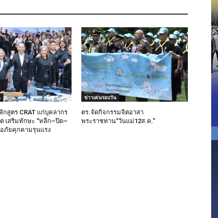
น
ข่าวเด่นรอบวัน
ลักสูตร CRAT แก่บุคลากร
ตร.จัดกิจกรรมจิตอาสา
็ต เสริมทักษะ “หลีก–ปิด–
พระราชทาน“วันแม่12ส.ค.”
มือภัยคุกคามรุนแรง