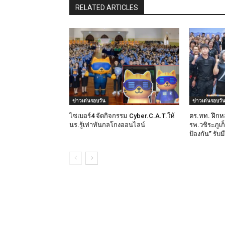
RELATED ARTICLES
ข่าวเด่นรอบวัน
ข่าวเด่นรอบวั
ไซเบอร์4 จัดกิจกรรม Cyber.C.A.T.ให้
ตร.ทท. ฝึกห
นร.รู้เท่าทันกลโกงออนไลน์
รพ.วชิระภูเก
ป้องกัน” รับ