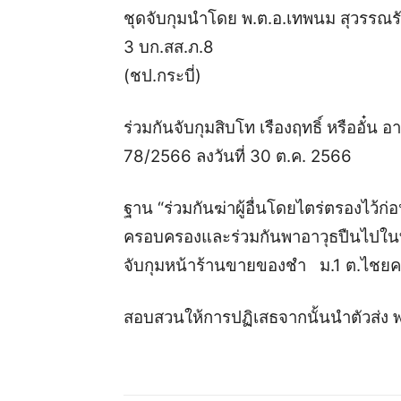
ชุดจับกุมนำโดย
พ.ต.อ.เทพนม สุวรรณรั
3 บก.สส.ภ.8
(ชป.กระบี่)
ร่วมกันจับกุม
สิบโท เรืองฤทธิ์ หรืออั๋น อ
78/2566 ลงวันที่ 30 ต.ค. 2566
ฐาน
“ร่วมกันฆ่าผู้อื่นโดยไตร่ตรองไว้ก่
ครอบครองและร่วมกันพาอาวุธปืนไปในท
จับกุมหน้าร้านขายของชำ ม.1 ต.ไชยคร
สอบสวนให้การปฏิเสธจากนั้นนำตัวส่ง