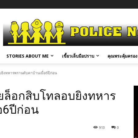
STORIES ABOUT ME
เขี้ยวเล็บมือปราบ
คุณพระคุ้มครอง 
บยิงทหารพรานดับคาบ้านเมื่อ6ปีก่อน
อยล็อกสิบโทลอบยิงทหาร
อ6ปีก่อน
913
0