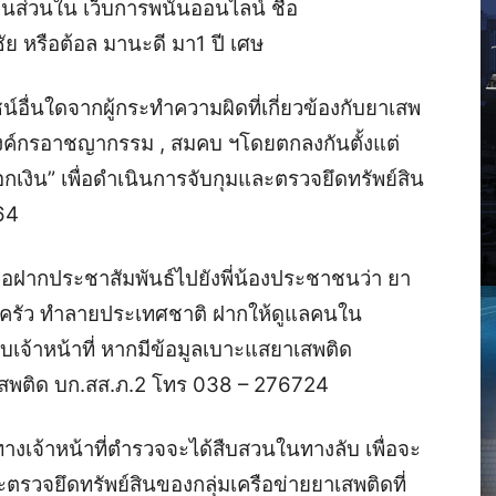
้นส่วนใน เว็บการพนันออนไลน์ ชื่อ
 หรือต้อล มานะดี มา1 ปี เศษ
น์อื่นใดจากผู้กระทำความผิดที่เกี่ยวข้องกับยาเสพ
ค์กรอาชญากรรม , สมคบ ฯโดยตกลงกันตั้งแต่
เงิน” เพื่อดำเนินการจับกุมและตรวจยึดทรัพย์สิน
64
 ขอฝากประชาสัมพันธ์ไปยังพี่น้องประชาชนว่า ยา
บครัว ทำลายประเทศชาติ ฝากให้ดูแลคนใน
ับเจ้าหน้าที่ หากมีข้อมูลเบาะแสยาเสพติด
เสพติด บก.สส.ภ.2 โทร 038 – 276724
ทางเจ้าหน้าที่ตำรวจจะได้สืบสวนในทางลับ เพื่อจะ
ตรวจยึดทรัพย์สินของกลุ่มเครือข่ายยาเสพติดที่