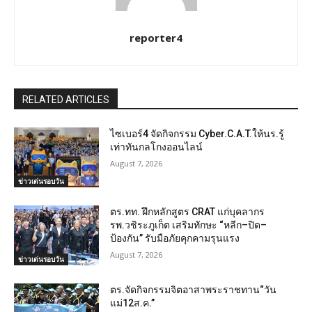
reporter4
RELATED ARTICLES
ไซเบอร์4 จัดกิจกรรม Cyber.C.A.T.ให้นร.รู้
เท่าทันกลโกงออนไลน์
August 7, 2026
ข่าวเด่นรอบวัน
ตร.ทท. ฝึกหลักสูตร CRAT แก่บุคลากร
รพ.วชิระภูเก็ต เสริมทักษะ “หลีก–ปิด–
ป้องกัน” รับมือภัยคุกคามรุนแรง
August 7, 2026
ข่าวเด่นรอบวัน
ตร.จัดกิจกรรมจิตอาสาพระราชทาน“วัน
แม่12ส.ค.”