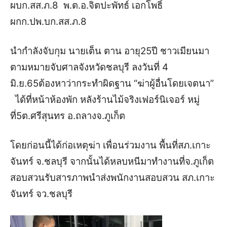
ผบก
.
สส
.
ภ
.8
พ
.
ต
.
อ
.
จิตปะพัทธ์
เอกโพธิ์
ผกก
.
ปพ
.
บก
.
สส
.
ภ
.8
นำกำลังจับกุม
นายเต็น
ตาน
อายุ
25
ปี
ชาวเมียนมา
ตามหมายจับศาลจังหวัดชลบุรี
ลงวันที่
4
มิ
.
ย
.65
ต้องหาว่ากระทำผิดฐาน
“
ฆ่าผู้อื่นโดยเจตนา
”
ได้ที่หน้าห้องพัก
หลังร้านไม้จริงเฟอร์นิเจอร์
หมู่
ที่
5
ต
.
ศรีสุนทร
อ
.
ถลาง
จ
.
ภูเก็ต
โดยก่อนนี้ได้ก่อเหตุฆ่า
เพื่อนร่วมงาน
พื้นที่สภ.
เกาะ
จันทร์
จ.
ชลบุรี
จากนั้นได้หลบหนีมาทำงานที่จ.ภูเก็ต
สอบสวนรับสารภาพ
นำส่งพนักงานสอบสวน
สภ
.
เกาะ
จันทร์
จว
.
ชลบุรี