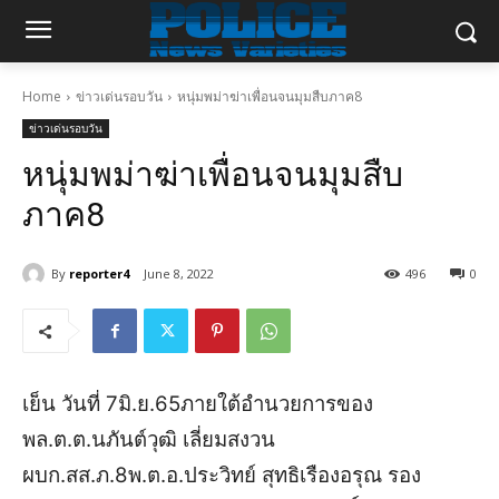
Home
ข่าวเด่นรอบวัน
หนุ่มพม่าฆ่าเพื่อนจนมุมสืบภาค8
ข่าวเด่นรอบวัน
หนุ่มพม่าฆ่าเพื่อนจนมุมสืบ
ภาค8
By
reporter4
June 8, 2022
496
0
เย็น วันที่
7
มิ
.
ย
.65
ภายใต้อำนวยการของ
พล
.
ต
.
ต
.
นภันต์วุฒิ
เลี่ยมสงวน
ผบก
.
สส
.
ภ
.8
พ
.
ต
.
อ
.
ประวิทย์
สุทธิเรืองอรุณ
รอง