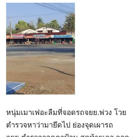
หนุ่มเมาเฟอะลืมที่จอดรถจยย.พ่วง โวย
ตำรวจหาว่ามายึดไป ย่องจุดเผารถ