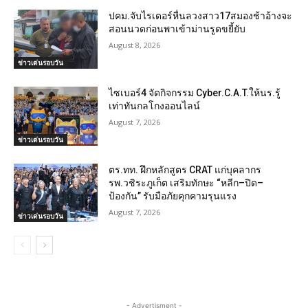
ปคม.จับไรเดอร์หื่นลวงสาว17สมองช้าอ้างจะ
สอนนวดก่อนพาเข้าม่านรูดขยี้ยับ
August 8, 2026
ข่าวเด่นรอบวัน
ไซเบอร์4 จัดกิจกรรม Cyber.C.A.T.ให้นร.รู้
เท่าทันกลโกงออนไลน์
August 7, 2026
ข่าวเด่นรอบวัน
ตร.ทท. ฝึกหลักสูตร CRAT แก่บุคลากร
รพ.วชิระภูเก็ต เสริมทักษะ “หลีก–ปิด–
ป้องกัน” รับมือภัยคุกคามรุนแรง
August 7, 2026
ข่าวเด่นรอบวัน
- Advertisment -