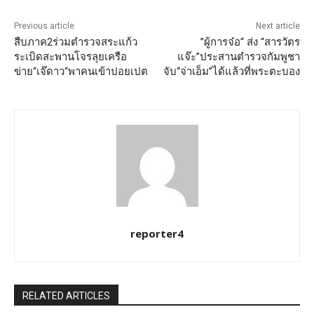
Previous article
Next article
สืบภาค2ร่วมตำรวจสระแก้ว
”ผู้การจ๋อ“ ส่ง “สารวัตร
ระเบิดสะพานโจรลุยเครือ
แจ๊ะ”ประสานตำรวจกัมพูชา
ข่าย“เจ๊ดาว“พาคนเข้าปอยเปต
จับ“จ่าเอ็ม”ได้แล้วที่พระตะบอง
reporter4
RELATED ARTICLES