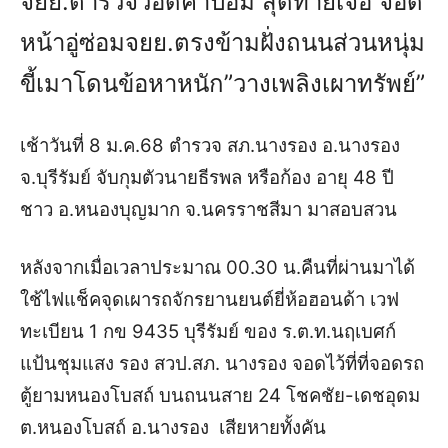
จยย.ตำรวจวอดคาป้อม สุดท้ายเจอ จอด
หน้าอู่ซ่อมจยย.ตรงข้ามฝั่งถนนส่วนหนุ่ม
ขี้เมาโดนข้อหาหนัก”วางเพลิงเผาทรัพย์”
เช้าวันที่ 8 ม.ค.68 ตำรวจ สภ.นางรอง อ.นางรอง
จ.บุรีรัมย์ จับกุมตัวนายธีรพล หรือก้อง อายุ 48 ปี
ชาว อ.หนองบุญมาก จ.นครราชสีมา มาสอบสวน
หลังจากเมื่อเวลาประมาณ 00.30 น.คืนที่ผ่านมาได้
ใช้ไฟแช็คจุดเผารถจักรยานยนต์ยี่ห้อฮอนด้า เวฟ
ทะเบียน 1 กข 9435 บุรีรัมย์ ของ ร.ต.ท.นฤเบศก์
แป้นชุมแสง รอง สวป.สภ. นางรอง จอดไว้ที่ที่จอดรถ
ตู้ยามหนองโบสถ์ บนถนนสาย 24 โชคชัย-เดชอุดม
ต.หนองโบสถ์ อ.นางรอง เสียหายทั้งคัน