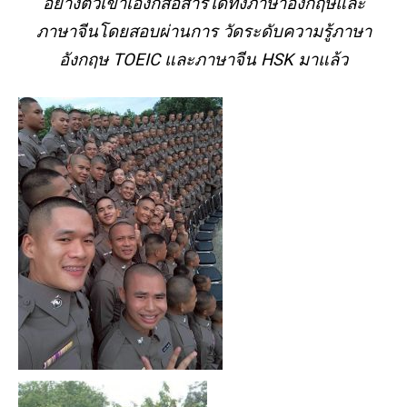
อย่างตัวเขาเองก็
สื่อสาร
ได้
ทั้ง
ภา
ษาอังกฤษและ
ภาษาจีนโดยสอบผ่าน
การ
วัดระดับความรู้ภาษา
อังกฤษ
TOEIC
และ
ภาษาจีน
HSK
มาแล้ว