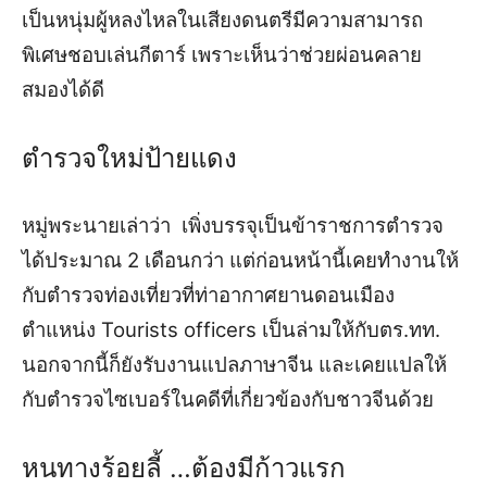
เป็นหนุ่มผู้
หลงไหลในเสียงดนตรี
มีความสามารถ
พิเศษชอบเล่นกีตาร์ เพราะเห็นว่าช่วยผ่อนคลาย
สมองได้ดี
ตำรวจใหม่ป้ายแดง
หมู่พระนายเล่าว่า
เพิ่ง
บรรจุเป็นข้าราชการตำรวจ
ได้ประมาณ
2
เดือนกว่า
แต่ก่อนหน้านี้
เคยทำ
งานให้
กับตำรวจท่องเที่ยวที่ท่า
อากาศยานดอนเมือง
ตำแหน่ง
Tourists officers
เป็นล่ามให้กับตร.ทท.
นอกจากนี้
ก็ยังรับงานแปลภาษาจีน
และ
เคยแปลให้
กับตำรวจไซเบอร์ในคดีที่เกี่ยวข้องกับชาวจีน
ด้วย
หนทางร้อยลี้
…
ต้องมีก้าวแรก