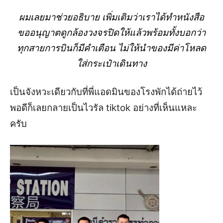
ผมเลยมาช่วยอธิบาย เพิ่มเติมว่าเราได้ทำหนังสือ
ขออนุญาตดูกล้องวงจรปิดให้แล้วพร้อมทั้งบอกว่า
ทุกสายการบิน
ก็มีคำเตือน ไม่ให้นำของมีค่า
โหลด
ใส่กระเป๋า
เดินทาง
เป็นจังหวะเดียวกับที่พี่แอดมินของโรงพักได้
ถ่ายไว้
พอดีก็เลยกลายเป็น
ไวรัล
tiktok
อย่างที่เห็นแหละ
ครับ