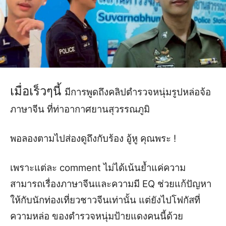
เมื่อเร็ว
ๆ
นี้
มีกา
รพูดถึงคลิปตำรวจหนุ่มรูปหล่อ
จ้อ
ภา
ษาจีน
ที่
ท่าอากาศยานสุวรรณภูมิ
พอ
ลองตามไปส่องดูถึงกับร้อง
อู้หู คุณพระ
!
เพราะแต่ละ
comment
ไม่ไ
ด้เน้นย้ำแค่ความ
สามารถ
เรื่อง
ภาษาจีน
และ
ความมี
EQ
ช่วยแก้ปัญหา
ให้กับนักท่องเที่ยวชาวจีน
เท่านั้น
แต่
ยังไปโฟกัสที่
ความหล่อ ของตำรวจหนุ่มป้ายแดง
คนนี้ด้วย