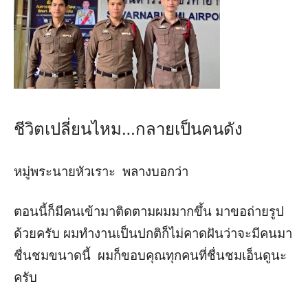
ชีวิตเปลี่ยน
ไหม…
กลายเป็นคนดัง
หมู่พระนายหัวเราะ
พลางบอกว่า
ตอนนี้ก็มี
คนเข้ามาติดตาม
ผมมากขึ้น
มาขอถ่ายรูป
ด้วยครับ
ผมทำงานเป็นปกติ
ก็ไม่ค
าดฝั
นว่าจะมีคนมา
ชื่นชมขนาดนี้
ผมก็ขอบคุณทุกคนที่ชื่นชม
เอ็นดู
นะ
ครับ