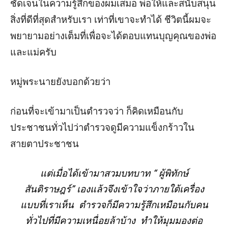
ชัดเจน
ในคว
ามรู้สึกของผม
เสมอ
พ่อ
ให้และสนับสนุน
สิ่งที่ดีที่สุดสำหรับเรา เท่าที่เขาจะทำได้
ชีวิตนี้ผมจะ
พยายามอย่างเ
ต็มที่เพื่อจะได้ตอบแทน
บุญคุณ
ของพ่อ
และแม่ครับ
หมู่พระนายยัง
บอกด้วยว่า
ก่อนที่จะเข้ามาเป็นตำรวจว่า ก็
คิด
เหมือนกับ
ประชาชนทั่วไป
ว่า
ตำรวจดูมีความแข็งกร้าวใน
สายตาประชาชน
แต่เมื่อได้เข้ามาสวมบทบาท
“
ผู้พิทักษ์
สันติราษฎร์
”
เองแล้วจึงเข้าใจว่า
ภายใต้เครื่อง
แบบที่เราเห็น
ตำรวจ
ก็มีความรู้สึกเห
มือนกับคน
ทั่วไปที่
มีความเหนื่อยล้า
บ้าง
ทำให้มุมมองต่อ