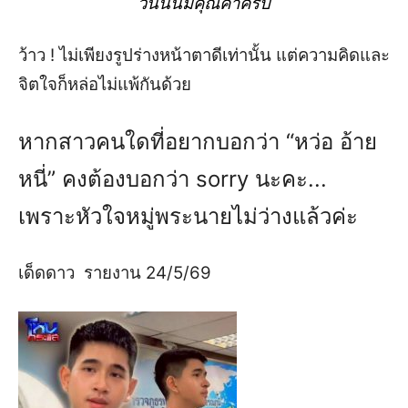
วันนั้นมีคุณค่าครับ
ว้าว
!
ไม่เพียงรูปร่างหน้าตาดีเท่
านั้น
แต่
ความคิดและ
จิตใจ
ก็
หล่อ
ไม่แพ้กัน
ด้วย
หาก
สาวคนใดที่
อยากบอกว่า
“หว่อ อ้าย
หนี่”
คงต้องบอกว่า
sorry
นะคะ
.
..
เพราะ
หัวใจหมู่พระนายไม่ว่างแล้วค่ะ
เด็
ด
ดาว
รายงาน 24/5/69