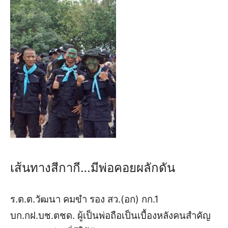
เส้นทางสีกากี
…
มีพ่อคอยผลักดัน
ร.ต.ต.วัฒนา คมขำ รอง สว.(อก) กก.1
บก.กฝ.บช.ตชด.
ผู้เป็นพ่อ
ถือเป็นเบื้องหลังคนสำคัญ