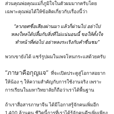
ส่วน
คุณพ่อคุณแม่ก็ภูมิใจในตัวผมมากครับโดย
เฉพาะคุณพ่อได้ให้
ข้อคิดเกี่ยวกับเรื่อง
นี้
ว่า
“
ลาภยศชื่อเสียงผ่านมา
แล้วก็ผ่านไป
อย่าไป
หลงใหลได้ปลื้มกับสิ่งที่ไม่แน่นอนนี้ ขอให้ตั้
งใจ
ทำหน้าที่ต่อไป อย่าหลงระเริง
กับคำชื่นชม
”
พวก
เขา
ยัง
ได้ แชร์รูป
ผม
ในเพจโหนกระแส
ด้วยครับ
“
ภาษาคือกุญแจ
”
ที่จะเปิดประตูสู่โอกาสอยาก
ให้น้อง
ๆ
ให้ความสำคัญกับการใช้งานจริง
เพราะ
การ
เรียนในมหาวิทยาลัยก็ถือว่าเราได้พื้นฐาน
ถ้าเราสื่อสารภาษาจีน ได้มีโอกาส
รู้จักคน
เพิ่มอีก
1
,
400 ล้านคน
ชีวิตนี้
การที่เราได้รู้จักคนดีๆเพิ่มเพียง