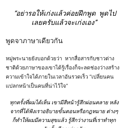
“
อย่ารอให้เก่งแล้วค่อย
ฝึก
พูด
พูดไป
เลยครับแล้วจะเก่งเอง
”
พูดจาภาษาเดียวกัน
หมู่พระนายยัง
บอกด้วยว่
า
หาก
สื่อสาร
กับ
ชาวต่าง
ชาติด้วยภาษาของเขา
ได้รู้เรื่องก็จะลดช่องว่างสร้าง
ความเข้าใจได้ภายในเวลาอันรวดเร็ว
“
เปลี่ยน
คน
แปลกหน้า
เป็นคนที่
น่า
ไว้ใจ
”
ทุกครั้งที่
ผมได้เห็น เขา
มีสีหน้า
รู้สึกผ่อนคลาย
หลัง
จากที่
ได้
ฟัง
เรา
อธิบายขั้น
ตอนหรือกฎหมาย ต่างๆ
ก็ทำให้
ผม
มีความสุขแล้ว
รู้สึกว่างานที่เราทำทุก