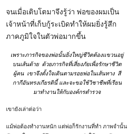
จนเมื่อเติบโตมาจึงรู้ว่า
พ่อของผมเป็น
เจ้าหน้าที่เก็บกู้ระเบิดทำให้
ผมยิ่ง
รู้สึก
ภาคภูมิใจในตัวพ่อมาก
ขึ้น
เพราะภารกิจของพ่อ
นั้นยิ่งใหญ่
ชีวิต
ต้อง
แขวนอยู่
บนเส้นด้าย
ด้วยภารกิจที่เสี่ย
งภัยเพื่อรักษาชีวิต
ผู้คน
เขาจึงตั้งใจเดินตามรอยพ่อในเส้นทาง
สี
กากีอันทรงเกียรติ
นี้
แ
ละ
จะขอใช้วิชาชีพที่เรียน
มาทำงานให้กับองค์กรตำรวจ
เขายังเล่าต่อว่า
แม้
พ่อต้องทำงานหนัก แต่พ่อก็รักงานที่ทำ
ภาพจำนั้น