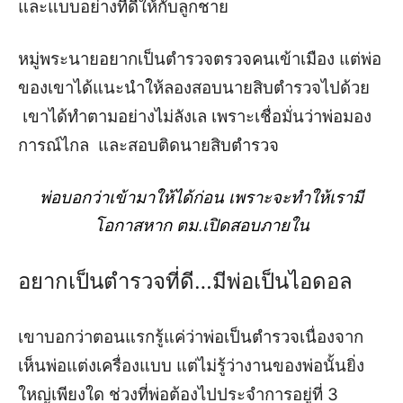
และแบบอย่างที่ดีให้กับลูกชาย
หมู่พระนาย
อยาก
เป็นตำรวจตรวจคนเข้าเมือง
แต่พ่อ
ของเขาได้
แนะนำ
ให้
ลองสอบนายสิบตำรวจไปด้วย
เขา
ได้
ทำตาม
อย่างไม่ลังเล
เพราะเชื่อมั่นว่าพ่อมอง
การณ์ไกล
และ
สอบติดนายสิบตำรวจ
พ่อบอกว่าเข้ามา
ให้ได้ก่อน เพราะจะทำให้เรามี
โอกาสหาก
ตม
.
เปิดสอบภายใน
อยากเป็นตำรวจที่ดี
…
มีพ่อเป็นไอดอล
เขาบอกว่าตอนแรก
รู้แค่ว่าพ่อเป็นตำรวจเนื่องจาก
เห็น
พ่อแต่ง
เครื่องแบบ
แต่ไม่รู้ว่างานของพ่อนั้นยิ่
ง
ใหญ่เพียงใด
ช่วงที่
พ่อต้องไปประจำการอยู่ที่
3