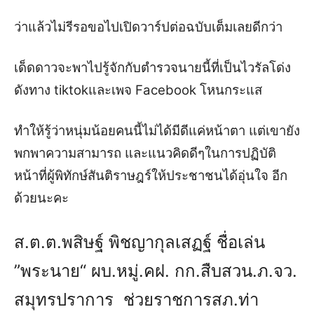
ว่าแล้วไม่รีรอขอไปเ
ปิดวาร์ปต่อฉบับเต็มเลย
ดีกว่า
เด็ดดาวจะพาไปรู้จักกับตำรวจ
นาย
นี้ที่เป็นไว
รัล
โด่ง
ดังทาง
tiktok
และเพจ
Facebook
โหนกระแส
ทำให้
รู้ว่าหนุ่มน้อยคนนี้ไม่ได้มีดีแค่หน้าตา
แต่เขายัง
พกพาความสามารถ และ
แนวคิดดีๆในการปฏิบัติ
หน้า
ที่ผู้พิทักษ์สันติราษฎร์
ให้ประชาชนได้อุ่นใจ อีก
ด้วยนะคะ
ส.ต.ต.พสิษฐ์ พิชญากุลเสฏฐ์ ชื่อเล่น
”พระนาย“
ผบ.หมู่.คฝ. กก.สืบสวน.ภ.จว.
สมุทรปราการ
ช่วยราชการ
สภ.ท่า