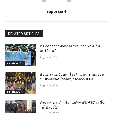
reporter4
RELATED ARTICLES
ตร.จัดกิจกรรมจิตอาสาพระราชทาน“วัน
แม่12ส.ค.”
August 7, 2026
ข่าวเด่นรอบวัน
สืบนครพนมจับหน้าโรงพักนาแก2หนุ่มอุบล
ขนยาเสพติดบิ๊กลอตมูลค่ากว่า100ล.
August 7, 2026
ข่าวเด่นรอบวัน
ตำรวจบช.ก.ล็อก3มาเลย์ฯขนไอซ์87กก.ขึ้น
รถไฟล่องใต้