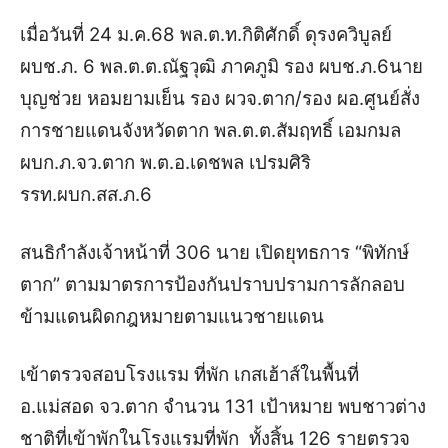
เมื่อวันที่ 24 ม.ค.68 พล.ต.ท.กิติศักดิ์ ดุรงควิบูลย์
ผบช.ภ. 6 พล.ต.ต.ณัฐวุฒิ ภาคภูมิ รอง ผบช.ภ.6นาย
บุญช่วย หอมยามเย็น รอง ผวจ.ตาก/รอง ผอ.ศูนย์สั่ง
การชายแดนจังหวัดตาก พล.ต.ต.สัมฤทธิ์ เอมกมล
ผบก.ภ.จว.ตาก พ.ต.อ.เดชพล เปรมศิริ
รรท.ผบก.สส.ภ.6
สนธิกำลังเจ้าหน้าที่ 306 นาย เปิดยุทธการ “พิทักษ์
ตาก” ตามมาตรการป้องกันปราบปรามการลักลอบ
ข้ามแดนผิดกฎหมายตามแนวชายแดน
เข้าตรวจสอบโรงแรม ที่พัก เกสเฮ้าส์ในพื้นที่
อ.แม่สอด จว.ตาก จำนวน 131 เป้าหมาย พบชาวต่าง
ชาติที่เข้าพักในโรงแรมที่พัก ทั้งสิ้น 126 ราย
ตรวจ