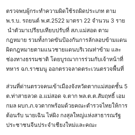
ตรวจพบผู้กระทำความผิดใช้รถผิดประเภท ตาม
พ.ร.บ. รถยนต์ พ.ศ.2522 มาตรา 22 จำนวน 3 ราย
นำตัวมาเปรียบเทียบปรับที่ สภ.แม่สอด ตาม
กฎหมาย รวมทั้งกวดขันป้องกันการลักลอบข้ามแดน
ผิดกฎหมายตามแนวชายแดนบริเวณท่าข้าม และ
ช่องทางธรรมชาติ โดยบูรณาการร่วมกับเจ้าหน้าที่
ทหาร ฉก.ราชมนู ออกตรวจลาดตระเวนตรวจพื้นที่
ส่วนที่ด่านตรวจคนเข้าเมืองจังหวัดตากแม่สอดชั้น 5
ต.ท่าสายลวด อ.แม่สอด จ.ตาก พล.ต.ต.สัมฤทธิ์ เอม
กมล ผบก.ภ.จวตากพร้อมด้วยคณะตำรวจไทยให้การ
ต้อนรับ นายเฉิน ไห่ผิง กงสุลใหญ่แห่งสาธารณรัฐ
ประชาชนจีนประจำเชียงใหม่และคณะ