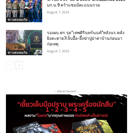
บก.น.9 คว้าแชมป์คะแนนรวม
August 7, 2026
ข่าวเด่นรอบวัน
รองผบ.ตร.รุด“เทพศิรินทร์นนท์”หลังนร.คลั่ง
ยิงดะตาย7เจ็บอื้อ-อึ้งฆ่าปู่ย่าคาบ้านก่อนมา
ก่อเหตุ
August 7, 2026
ข่าวเด่นรอบวัน
- Advertisment -