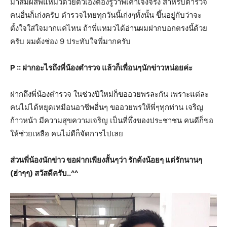
มาสัมผัสพี่แหมวด้วยตัวเองต้องรู้ว่าพี่เค้าเจ๋งจริง สำหรับตำรวจ
คนอื่นก็เก่งครับ ตำรวจไทยทุกวันนี้เก่งๆทั้งนั้น ขึ้นอยู่กับว่าจะ
ตั้งใจใส่ใจมากแค่ไหน ถ้าพี่แหมวได้อ่านผมฝากบอกตรงนี้ด้วย
ครับ ผมด้งช่อง 9 ประทับใจพี่มากครับ
P :: ฝากอะไรถึงพี่น้องตำรวจ แล้วก็เพื่อนๆนักข่าวหน่อยค่ะ
ฝากถึงพี่น้องตำรวจ ในช่วงปีใหม่ก็ขออวยพรละกัน เพราะแต่ละ
คนไม่ได้หยุดเหมือนอาชีพอื่นๆ ขออวยพรให้พี่ๆทุกท่าน เจริญ
ก้าวหน้า มีความสุขความเจริญ เป็นที่พึ่งของประชาชน คนดีก็ขอ
ให้ช่วยเหลือ คนไม่ดีก็จัดการไปเลย
ส่วนพี่น้องนักข่าว ขอฝากเพียงสั้นๆว่า รักด้งน้อยๆ แต่รักนานๆ
(ฮ่าๆๆ) สวัสดีครับ..^^