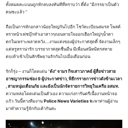
ทั้งหมดคะแนนถูกหักลบลงทันทีที่ทราบว่า ตี๋ด้ง “มีภรรยาเป็นตัว
ตนซะแล้ว “
ถือเป็นการหักอกสาวน้อยใหญ่กันไปอีก โชว์ทะเบียนสมรส โพสต์
หราหน้าเฟชบุ๊กทำเอาสาวๆถอนหายใจออกเฮือกใหญ่ๆน้ำตา
ตกในเพราะพลาดหวัง….งานแต่งของผู้ประกาศสุดตี๋ จัดงานเล็กๆ
แต่หรูหราน่ารัก บรรยากาศสุดชื่นมื่น มีเพื่อนสนิทมิตรสหาย
ตบเท้าเข้าเป็นสักขีพยานรักกันไปเมื่อเดือนก่อน
รักก็รุ่ง – งานก็โดดเด่น “
ด้ง” จามร กิจเสาวภาคย์ ผู้สื่อข่าวสาย
อาชญากรรมช่อง 9 ผู้ประกาศข่าว, พิธีกรรายการข่าวดังข้ามเวลา
, สามหนุ่มเตือนภัย และยังเป็นนักจัดรายการวิทยุในเครือ อสมท.
ความหล่อโดดเด่นเป็นตัวเอง ความเก่งการันตรีเนื้องานหน้าจอ
แก้ว วันนี้ทางทีมงาน
Police News Varieties จ
ะพาท่านผู้อ่าน
มาทำความรู้จักกับเค้ากันค่ะ