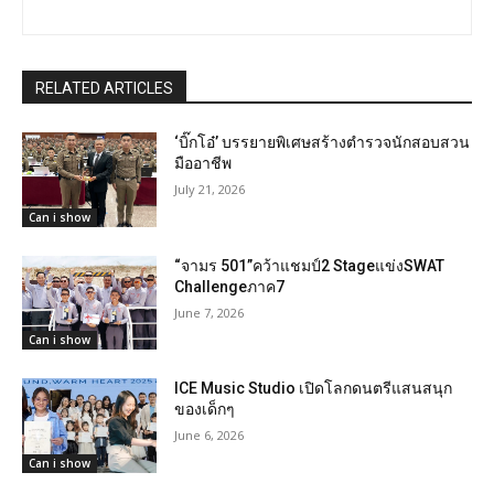
RELATED ARTICLES
‘บิ๊กโอ๋’ บรรยายพิเศษสร้างตำรวจนักสอบสวน
มืออาชีพ
July 21, 2026
Can i show
“จามร 501”คว้าแชมป์2 Stageแข่งSWAT
Challengeภาค7
June 7, 2026
Can i show
ICE Music Studio เปิดโลกดนตรีแสนสนุก
ของเด็กๆ
June 6, 2026
Can i show