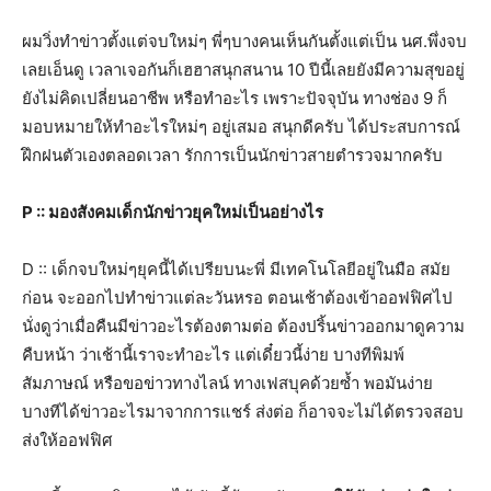
ผมวิ่งทำข่าวตั้งแต่จบใหม่ๆ พี่ๆบางคนเห็นกันตั้งแต่เป็น นศ.พึ่งจบ
เลยเอ็นดู เวลาเจอกันก็เฮฮาสนุกสนาน 10 ปีนี้เลยยังมีความสุขอยู่
ยังไม่คิดเปลี่ยนอาชีพ หรือทำอะไร เพราะปัจจุบัน ทางช่อง 9 ก็
มอบหมายให้ทำอะไรใหม่ๆ อยู่เสมอ สนุกดีครับ ได้ประสบการณ์
ฝึกฝนตัวเองตลอดเวลา รักการเป็นนักข่าวสายตำรวจมากครับ
P :: มองสังคมเด็กนักข่าวยุคใหม่เป็นอย่างไร
D :: เด็กจบใหม่ๆยุคนี้ได้เปรียบนะพี่ มีเทคโนโลยีอยู่ในมือ สมัย
ก่อน จะออกไปทำข่าวแต่ละวันหรอ ตอนเช้าต้องเข้าออฟฟิศไป
นั่งดูว่าเมื่อคืนมีข่าวอะไรต้องตามต่อ ต้องปริ้นข่าวออกมาดูความ
คืบหน้า ว่าเช้านี้เราจะทำอะไร แต่เดี๋ยวนี้ง่าย บางทีพิมพ์
สัมภาษณ์ หรือขอข่าวทางไลน์ ทางเฟสบุคด้วยซ้ำ พอมันง่าย
บางทีได้ข่าวอะไรมาจากการแชร์ ส่งต่อ ก็อาจจะไม่ได้ตรวจสอบ
ส่งให้ออฟฟิศ