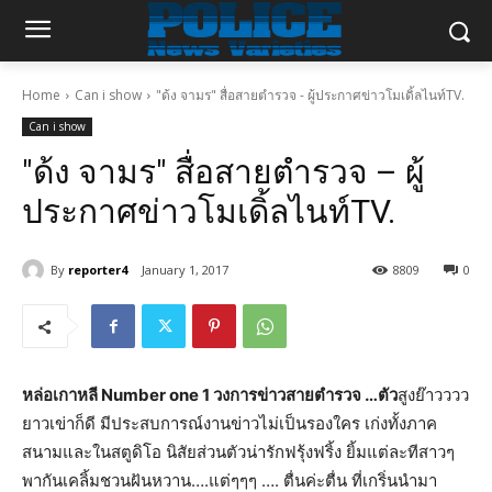
Home
Can i show
"ด้ง จามร" สื่อสายตำรวจ - ผู้ประกาศข่าวโมเดิ้ลไนท์TV.
Can i show
"ด้ง จามร" สื่อสายตำรวจ – ผู้
ประกาศข่าวโมเดิ้ลไนท์TV.
By
reporter4
January 1, 2017
8809
0
หล่อเกาหลี Number one 1 วงการข่าวสายตำรวจ …ตัว
สูงย๊าวววว
ยาวเข่าก็ดี มีประสบการณ์งานข่าวไม่เป็นรองใคร เก่งทั้งภาค
สนามและในสตูดิโอ นิสัยส่วนตัวน่ารักฟรุ้งฟริ้ง ยิ้มแต่ละทีสาวๆ
พากันเคลิ้มชวนฝันหวาน….แต่ๆๆๆ …. ตื่นค่ะตื่น ที่เกริ่นนำมา