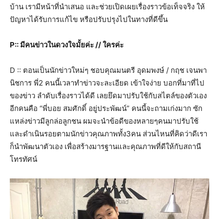
บ้าน เรามีหน้าที่นำเสนอ และช่วยเปิดเผยเรื่องราวข้อเท็จจริง ให้
ปัญหาได้รับการแก้ไข หรือปรับปรุงไปในทางที่ดีขึ้น
P:: มีคนข่าวในดวงใจมั้ยค่ะ // ใครค่ะ
D :: ตอนเป็นนักข่าวใหม่ๆ ชอบคุณมนตรี อุดมพงษ์ / กฤช เจนพา
นิชการ พี่2 คนนี้เวลาทำข่าวจะละเอียด เข้าใจง่าย บอกที่มาที่ไป
ของข่าว ลำดับเรื่องราวได้ดี เลยยึดมาปรับใช้กับสไตล์ของตัวเอง
อีกคนคือ “พี่บอย สมศักดิ์ อยู่ประพัฒน์” คนนี้จะถามเก่งมาก ซัก
แหล่งข่าวมีลูกล่อลูกชน ผมจะนำข้อดีของหลายๆคนมาปรับใช้
และดำเนินรอยตามนักข่าวคุณภาพทั้ง3คน ส่วนไหนที่คิดว่าดีเรา
ก็นำพัฒนาตัวเอง เพื่อสร้างมารฐานและคุณภาพที่ดีให้กับสถานี
โทรทัศน์