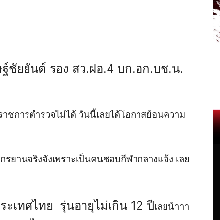
ฐ์ชัยยันต์ รอง สว.ฝอ.4 บก.อก.บช.น.
บราชการตำรวจไม่ได้ วันนี้เลยได้โอกาสย้อนความ
ั่นจักรยานจริงจังเพราะเป็นคนชอบกีฬากลางแจ้ง เลย
ระเทศไทย รุ่นอายุไม่เกิน 12 ปี
เลยน้าาา