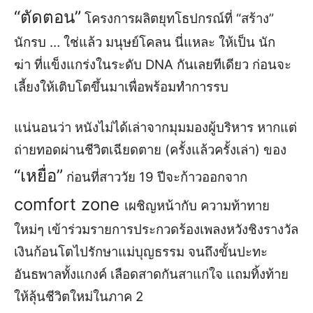
“
ตัดตอน
”
โครงการผลิต
ยุทโธปกรณ์
ที่
“
สร้าง
”
นักรบ … ใช่แล้ว มนุษย์โคลน นี่แหละ ให้เป็น
นัก
ฆ่า
ที่แข็งแกร่ง
ใน
ระดับ
DNA
กันเลยทีเดียว ก่อนจะ
เลี้ยงให้
เติบโตขึ้นมา
เพื่อ
พร้อมทำ
การรบ
แน่นอนว่า
หนัง
ไม่ได้เล่าจากมุม
มอง
ผู้บริหาร หากแต่
ถ่ายทอดผ่านชีวิตเฉียดตาย
(
ครั้งแล้วครั้งเล่า
)
ของ
“
เ
หยื่อ
”
ก่อนที่
สาววัย
19
ปีจะ
ก้าวอ
อ
กจาก
co
mfort zone
เผชิญหน้ากับ ความท้า
ทาย
ใหม่ๆ
เข้าร่วม
รายการ
ประกวด
ร้อ
งเพลง
หวังชิงรางวัล
เงิน
ก้อนโตไปรักษาแม่บุญธรรม
จน
ถึงขั้น
ปะทะ
อันธพาลทั้งแกงค์
เลือดสา
ดกันสาแก่ใจ
แถมทิ้งท้าย
ให้ลุ้นชีวิต
ใหม่
ในภาค
2