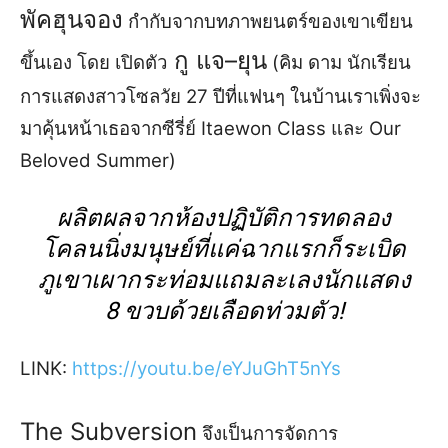
พัคฮุนจอง
กำกับจากบทภาพยนตร์
ของ
เขาเขียน
กู แจ
–
ยุน
ขึ้น
เอง
โดย เ
ปิดตัว
(
คิม ดาม
นักเรียน
การแสดง
สาว
โซลวัย
27
ปีที่
แฟนๆ ใ
นบ้านเ
ราเพิ่งจะ
มา
คุ้น
หน้า
เธอ
จากซีรี่ย์
Itaewon Class
และ
Our
Beloved Summer
)
ผลิ
ต
ผล
จาก
ห้องปฏิบัติการ
ทดลอง
โคลนนิ่งมนุษย์
ที่แค่ฉากแรกก็
ระเบิด
ภูเขาเผ
ากระ
ท่
อม
แถมละเลงนักแสดง
8
ขวบด้วย
เลือด
ท่
วมตัว
!
LINK
:
https://youtu.be/eYJuGhT5nYs
The Subversion
จึงเป็นก
ารจัดการ