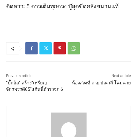
ติดดาว:
5
ดา
ว
เต็ม
ทุกด
ว
ง
บู๊สุดขีด
คลั่ง
ขนานแท้
Previous article
Next article
“บิ๊กอ้อ” สร้าง”เหรียญ
น้องสเตซี่ ด.ญ.ปณาลี โฉมฉาย
จักรพรรดิ65“แก้หนี้ตำรวจภ.6