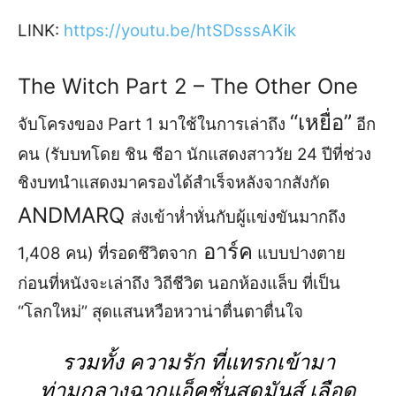
L
INK
:
https://youtu.be/htSDsssAKik
The Witch Part 2
–
The
Other One
“
เหยื่อ
”
จับโครงของ
Part 1
มาใช้ในการเล่าถึง
อีก
คน
(
รับบทโดย ชิน ชีอา
นักแสดงสาววัย
24
ปี
ที่
ช่วง
ชิง
บทนำแสดง
ม
า
ครอง
ได้สำเร็จหลังจาก
สังกัด
ANDMARQ
ส่งเข้า
ห่ำหั่นกับผู้
แข่งขัน
มากถึง
อาร์ค
1,408
คน
)
ที่รอดชึวิต
จาก
แบบปางตาย
ก่อนที่
หนังจะเล่าถึง วิถีชีวิต นอกห้องแล็บ ที่
เป็น
“
โลก
ใหม่
”
สุ
ดแสนหวือหวาน่าตื่นตาตื่นใจ
รวม
ทั้ง ความรัก
ที่
แทรกเข้ามา
ท่ามกลางฉากแอ็คชั่นสุดมันส์ เลือด