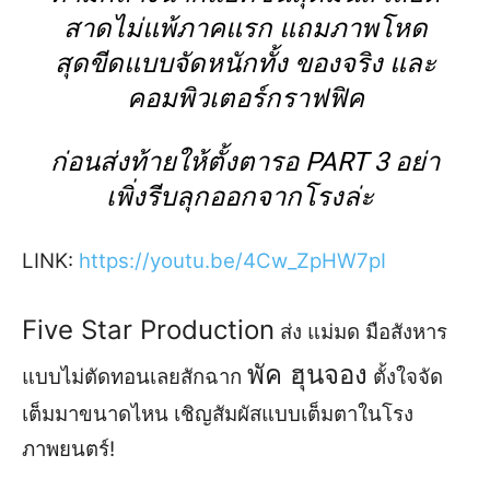
สาดไม่แพ้ภาคแรก แถม
ภาพโหด
สุดขีด
แบบ
จัดหนักทั้ง ของจริง และ
คอมพิวเตอร์กราฟฟิค
ก่อ
น
ส่งท้ายให้ตั้งตารอ
PART 3
อย่า
เพิ่งรีบลุกออกจากโรงล่ะ
L
INK
:
https://youtu.be/
4
Cw_ZpHW
7
pI
Five S
tar Production
ส่ง แม่มด มื
อสังหาร
พัค
ฮุนจอง
แบบไม่ตัดทอน
เลยสักฉาก
ตั้งใจ
จัด
เต็ม
มาขนาด
ไหน
เชิญ
สัมผัส
แบบ
เต็ม
ตาใน
โ
รง
ภาพยนตร์
!