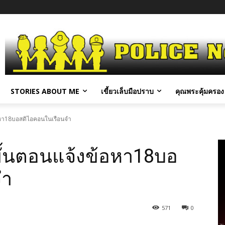
STORIES ABOUT ME
เขี้ยวเล็บมือปราบ
คุณพระคุ้มครอง 
อหา18บอสดิไอคอนในเรือนจำ
ั้นตอนแจ้งข้อหา18บอ
จำ
571
0