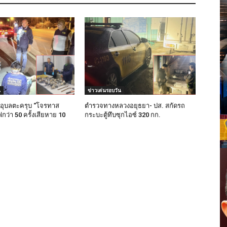
น
ข่าวเด่นรอบวัน
อุบลตะครุบ “โจรทาส
ตำรวจทางหลวงอยุธยา- ปส. สกัดรถ
ว่า 50 ครั้งเสียหาย 10
กระบะตู้ทึบซุกไอซ์ 320 กก.