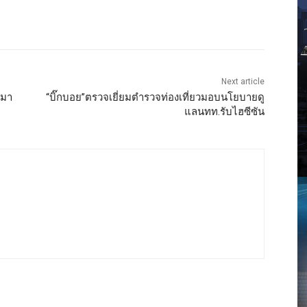
Next article
จมา
“บิ๊กบอย”ตรวจเยี่ยมตำรวจท่องเที่ยวมอบนโยบายดู
แลนทท.รับไฮซีซัน