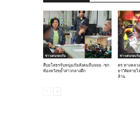
ข่าวเด่นรอบวัน
ข่าวเด่นรอบวั
สืบยโสธรจับหนุ่มภัยสังคมถีบจยย.-ชก
ตร.ทางหลวง
ท้องหวังขย้ำสาวกลางดึก
ยา”ตัดสายไฟก
ล้าน