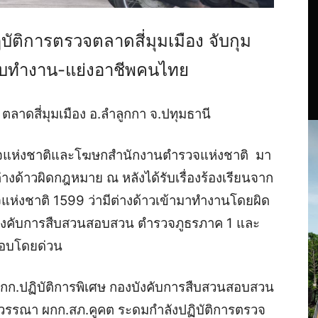
ัติการตรวจตลาดสี่มุมเมือง จับกุม
อบทำงาน-แย่งอาชีพคนไทย
 ตลาดสี่มุมเมือง อ.ลำลูกกา จ.ปทุมธานี
วจแห่งชาติและโฆษกสำนักงานตำรวจแห่งชาติ มา
างด้าวผิดกฎหมาย ณ หลังได้รับเรื่องร้องเรียนจาก
่งชาติ 1599 ว่ามีต่างด้าวเข้ามาทำงานโดยผิด
ังคับการสืบสวนสอบสวน ตำรวจภูธรภาค 1 และ
สอบโดยด่วน
ย ผกก.ปฏิบัติการพิเศษ กองบังคับการสืบสวนสอบสวน
รรณา ผกก.สภ.คูคต ระดมกำลังปฏิบัติการตรวจ