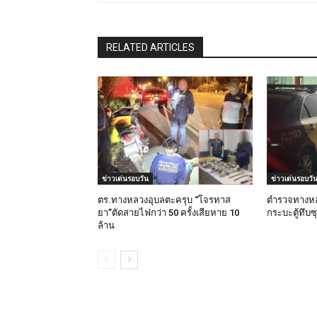
RELATED ARTICLES
ข่าวเด่นรอบวัน
ข่าวเด่นรอบวั
ตร.ทางหลวงอุบลตะครุบ “โจรทาส
ตำรวจทางหล
ยา”ตัดสายไฟกว่า 50 ครั้งเสียหาย 10
กระบะตู้ทึบซ
ล้าน