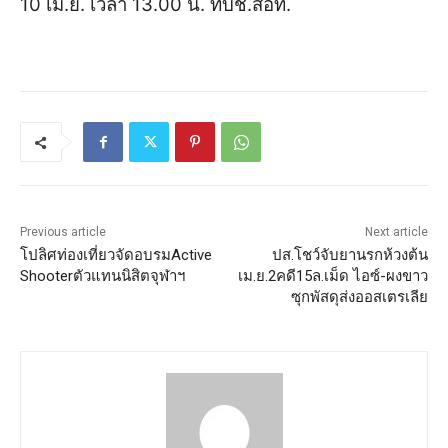
10 เม.ย. เวลา 13.00 น. ที่บช.สอท.
Previous article
Next article
โปลิศท่องเที่ยวจัดอบรมActive
ปส.โชว์จับยานรกห้วงต้น
Shooterตัวแทนนิสิตจุฬาฯ
เม.ย.2คดี15ล.เม็ด ไอซ์-ผงขาว
ซุกพัสดุส่งออสเตรเลีย