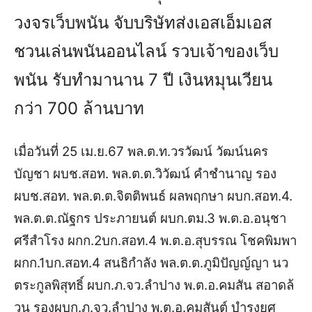
วงจรเว็บพนัน จับบริษัทส่งเอสเอ็มเอส
ชวนเล่นพนันออนไลน์ รวบเจ้าของเว็บ
พนัน รับทำมานาน 7 ปี เงินหมุนเวียน
กว่า 700 ล้านบาท
เมื่อวันที่ 25 เม.ย.67 พล.ต.ท.วรวัฒน์ วัฒน์นคร
บัญชา ผบช.สอท. พล.ต.ต.วิวัฒน์ คำชำนาญ รอง
ผบช.สอท. พล.ต.ต.จิตติพนธ์ ผลพฤกษา ผบก.สอท.4.
พล.ต.ต.ณัฐกร ประภายนต์ ผบก.ตม.3 พ.ต.อ.อนุชา
ศรีสำโรง ผกก.2บก.สอท.4 พ.ต.อ.สุบรรณ โชคพิมพา
ผกก.1บก.สอท.4 สนธิกำลัง พล.ต.ต.ภูมิปัญญ์ญา นว
ตระกูลพิสุทธิ์ ผบก.ภ.จว.ลำปาง พ.ต.อ.คมสัน สอาดล้
วน รองผบก.ภ.จว.ลำปาง พ.ต.อ.คมสันต์ บำรุงยศ