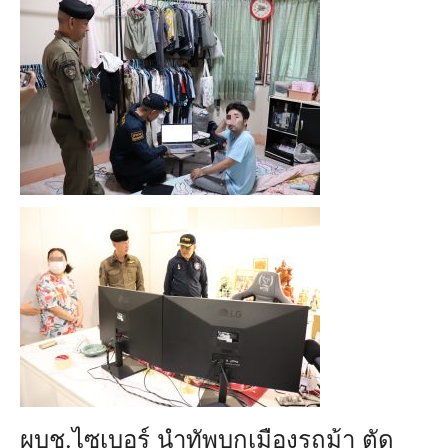
ผบช.ไซเบอร์ นำทัพบุกเมืองรถม้า ตัด