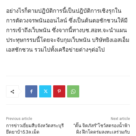
อย่างไรก็ตามปฎิบัติการนี้เป็นปฎิบัติการเชิงรุกใน
การตัดวงจรพนันออนไลน์ ซึ่งเป็นต้นตอชักชวนให้มี
การเข้าถึงเว็บพนัน ซึ่งจากนี้ทางบช.สอท.จะนำแผน
ประทุษกรรมนี้โดยจะจับกุมเว็บพนัน บริษัทยิงเอสเอ็ม
เอสชักชวน รวมไปทั้งเครือข่ายต่างๆต่อไป
Previous article
Next article
การข่าวเยี่ยมสืบจังหวัดสระบุรี
“ตั๊น จิตภัสร์”โชว์สตรองน้ำฟ้า
ยึดยาบ้า5.3ล.เม็ด
ฝั่ง ฝึกโดดร่มลงทะเลร่วมกับ