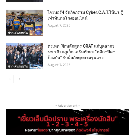
ไซเบอร์4 จัดกิจกรรม Cyber.C.A.T.ให้นร.รู้
เท่าทันกลโกงออนไลน์
August 7, 2026
ข่าวเด่นรอบวัน
ตร.ทท. ฝึกหลักสูตร CRAT แก่บุคลากร
รพ.วชิระภูเก็ต เสริมทักษะ “หลีก–ปิด–
ป้องกัน” รับมือภัยคุกคามรุนแรง
August 7, 2026
ข่าวเด่นรอบวัน
- Advertisment -