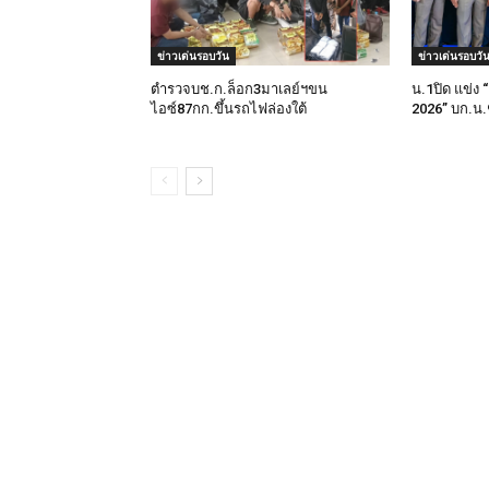
ข่าวเด่นรอบวัน
ข่าวเด่นรอบวั
ตำรวจบช.ก.ล็อก3มาเลย์ฯขน
น.1ปิด แข่
ไอซ์87กก.ขึ้นรถไฟล่องใต้
2026” บก.น