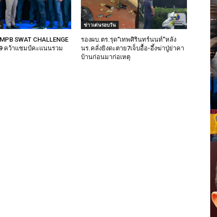
น
ข่าวเด่นรอบวัน
ง “MPB SWAT CHALLENGE
รองผบ.ตร.รุด“เทพศิรินทร์นนท์”หลัง
.9 คว้าแชมป์คะแนนรวม
นร.คลั่งยิงดะตาย7เจ็บอื้อ-อึ้งฆ่าปู่ย่าคา
บ้านก่อนมาก่อเหตุ