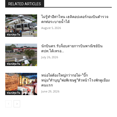
RELATED ARTICLES
ไม่รู้ทำอีท่าไหน เฮลิคอปเตอร์กองบินตำรวจ
ตกท่อระบายน้ำได้
August 5, 2026
ท่องปทุมวัน
นักบินตร.รับจ็อบสายการบินพาณิชย์บิน
ตปท.ได้เหรอ…
July 26, 2026
ท่องปทุมวัน
หน่อไผ่ต้องใหญ่กว่ากอไผ่-“บิ๊ก
หนุ่ม”ทำบุญ“พ่อพิเชษฐ”หัวหน้าโรงพักคูเมือง
คนแรก
June 29, 2026
ท่องปทุมวัน