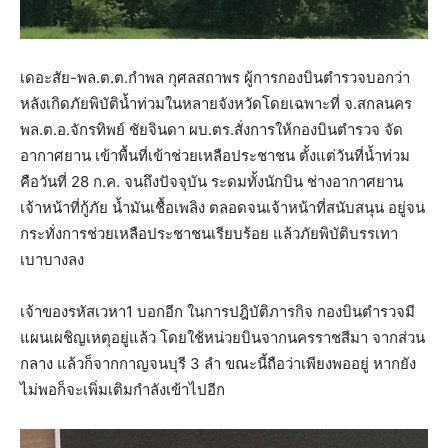
เดอะสัย-พล.ต.ต.กำพล กุศลสถาพร ผู้การกองบินตำรวจบอกว่า
หลังเกิดภัยพิบัติน้ำท่วมในหลายจังหวัดโดยเฉพาะที่ จ.สกลนคร
พล.ต.อ.จักรทิพย์ ชัยจินดา ผบ.ตร.สั่งการให้กองบินตำรวจ จัด
อากาศยาน เข้าพื้นที่เข้าช่วยเหลือประชาชน ตั้งแต่วันที่น้ำท่วม
คือวันที่ 28 ก.ค. จนถึงปัจจุบัน ระดมทั้งนักบิน ช่างอากาศยาน
เจ้าหน้าที่กู้ภัย น้ำมันเชื้อเพลิง ตลอดจนเจ้าหน้าที่สนับสนุน อยู่จน
กระทั่งการช่วยเหลือประชาชนเรียบร้อย แล้วภัยพิบัติบรรเทา
เบาบางลง
เจ้าของรหัสเวหา1 บอกอีก ในการปฎิบัติภารกิจ กองบินตำรวจมี
แผนเผชิญเหตุอยู่แล้ว โดยใช้หน่วยบินจากนครราชสีมา จากส่วน
กลาง แล้วก็จากกาญจนบุรี 3 ลำ ขณะนี้ถือว่าเพียงพออยู่ หากยัง
ไม่พอก็จะเพิ่มเติมกำลังเข้าไปอีก