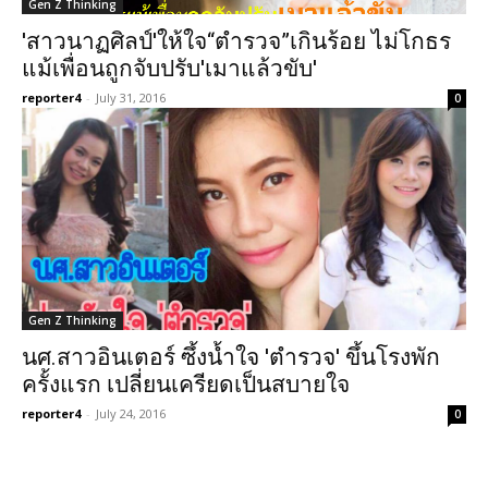
Gen Z Thinking
'สาวนาฏศิลป์'ให้ใจ“ตำรวจ”เกินร้อย ไม่โกธร
แม้เพื่อนถูกจับปรับ'เมาแล้วขับ'
reporter4
-
July 31, 2016
0
Gen Z Thinking
นศ.สาวอินเตอร์ ซึ้งน้ำใจ 'ตำรวจ' ขึ้นโรงพัก
ครั้งแรก เปลี่ยนเครียดเป็นสบายใจ
reporter4
-
July 24, 2016
0