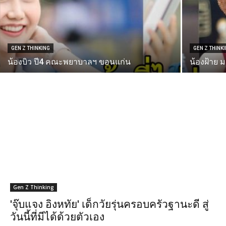
GEN Z THINKING
GEN Z THINK
น้องบิว ปี4 คณะพยาบาลฯ ขอนแก่น
น้องฝ้าย 
Gen Z Thinking
'จุ๊บแจง อิงหทัย' เด็กวัยรุ่นครอบครัวฐานะดี สู่
วันนี้ที่มีได้ด้วยตัวเอง