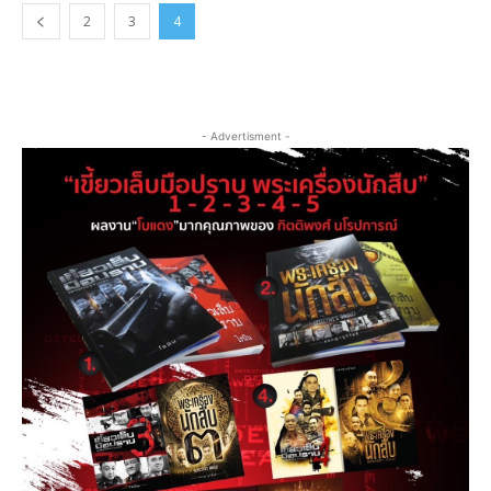
2
3
4
- Advertisment -