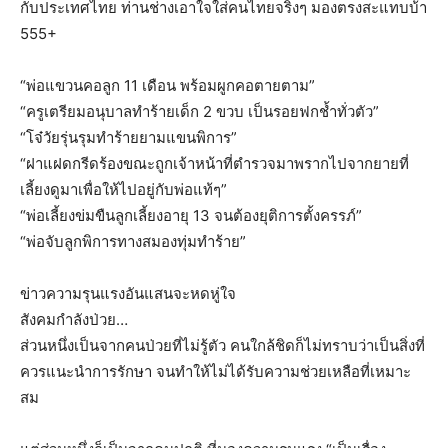
กับประเทศไทย ท่านช่างเอาใจใส่คนไทยจริงๆ มองตรงสะแทบบ้า
555+
“พ่อแขวนคอลูก 11 เดือน พร้อมผูกคอตายตาม”
“ครูเตรียมอนุบาลทำร้ายเด็ก 2 ขวบ เป็นรอยฟกช้ำทั่วตัว”
“โจ๋วัยรุ่นรุมทำร้ายยามแขนพิการ”
“ฝาแฝดกรีดร้องขณะถูกเจ้าหน้าที่ตำรวจมาพรากไปจากยายที่
เลี้ยงดูมาเพื่อให้ไปอยู่กับพ่อแท้ๆ”
“พ่อเลี้ยงข่มขืนลูกเลี้ยงอายุ 13 จนต้องยุติการตั้งครรภ์”
“พ่อจับลูกพิการทางสมองทุ่มทำร้าย”
ข่าวความรุนแรงอันแสนจะหดหู่ใจ
สังคมกำลังป่วย…
ส่วนหนึ่งเป็นจากคนป่วยที่ไม่รู้ตัว คนใกล้ชิดก็ไม่ทราบว่าเป็นสิ่งที่
ควรแนะนำการรักษา จนทำให้ไม่ได้รับความช่วยเหลือที่เหมาะ
สม