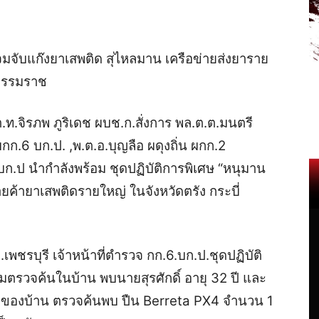
มจับแก๊งยาเสพติด สุไหลมาน เครือข่ายส่งยาราย
ีธรรมราช
ต.ท.จิรภพ ภูริเดช ผบช.ก.สั่งการ พล.ต.ต.มนตรี
ก.6 บก.ป. ,พ.ต.อ.บุญลือ ผดุงถิ่น ผกก.2
บก.ป นำกำลังพร้อม ชุดปฏิบัติการพิเศษ “หนุมาน
ยค้ายาเสพติดรายใหญ่ ในจังหวัดตรัง กระบี่
.เพชรบุรี เจ้าหน้าที่ตำรวจ กก.6.บก.ป.ชุดปฏิบัติ
จมตรวจค้นในบ้าน พบนายสุรศักดิ์ อายุ 32 ปี และ
้าของบ้าน ตรวจค้นพบ ปืน Berreta PX4 จำนวน 1