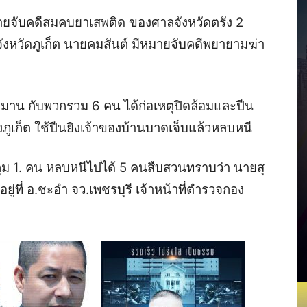
หมายจับคดีสมคบยาเสพติด ของศาลจังหวัดตรัง 2
หวัดภูเก็ต นายคมสันต์ มีหมายจับคดีพยายามฆ่า
ไหลมาน กับพวกรวม 6 คน ได้ก่อเหตุปิดล้อมและปีน
ืองภูเก็ต ใช้ปืนยิงเจ้าของบ้านบาดเจ็บแล้วหลบหนี
กุม 1. คน หลบหนีไปได้ 5 คนสืบสวนทราบว่า นายสุ
ที่ อ.ชะอำ จว.เพชรบุรี เจ้าหน้าที่ตำรวจกอง