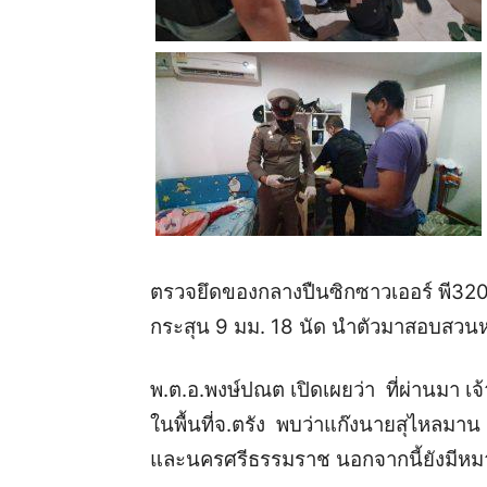
ตรวจยึดของกลางปืนซิกซาวเออร์ พี320
กระสุน 9 มม. 18 นัด นำตัวมาสอบสวนหาผ
พ.ต.อ.พงษ์ปณต เปิดเผยว่า ที่ผ่านมา เ
ในพื้นที่จ.ตรัง พบว่าแก๊งนายสุไหลมาน เ
และนครศรีธรรมราช นอกจากนี้ยังมีหมา