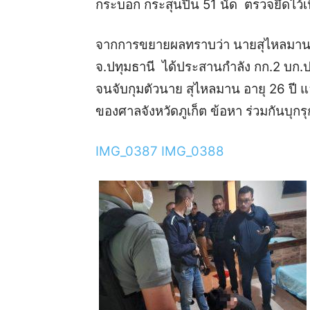
กระบอก กระสุนปืน 51 นัด ตรวจยึดไว้เ
จากการขยายผลทราบว่า นายสุไหลมาน แล
จ.ปทุมธานี ได้ประสานกำลัง กก.2 บก
จนจับกุมตัวนาย สุไหลมาน อายุ 26 ปี แ
ของศาลจังหวัดภูเก็ต ข้อหา ร่วมกันบุกร
IMG_0387
IMG_0388