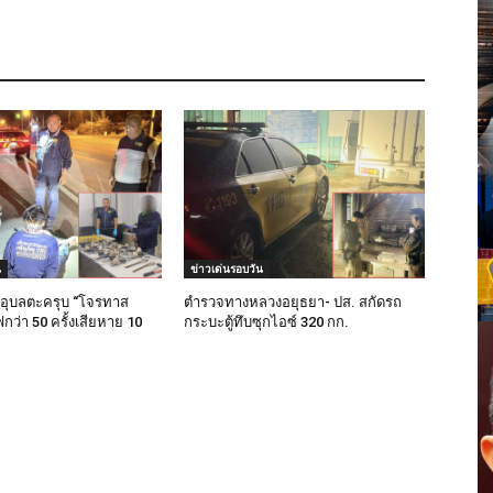
น
ข่าวเด่นรอบวัน
อุบลตะครุบ “โจรทาส
ตำรวจทางหลวงอยุธยา- ปส. สกัดรถ
ว่า 50 ครั้งเสียหาย 10
กระบะตู้ทึบซุกไอซ์ 320 กก.