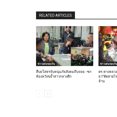
RELATED ARTICLES
ข่าวเด่นรอบวัน
ข่าวเด่นรอบวั
สืบยโสธรจับหนุ่มภัยสังคมถีบจยย.-ชก
ตร.ทางหลวง
ท้องหวังขย้ำสาวกลางดึก
ยา”ตัดสายไฟก
ล้าน