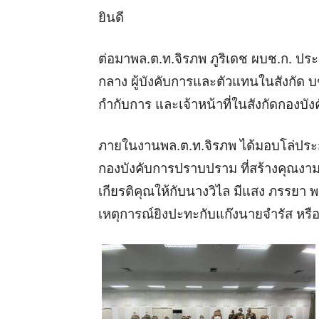
ยินดี
ต่อมาพล.ต.ท.จิรภพ ภูริเดช ผบช.ก. ป
กลาง ผู้บังคับการและตัวแทนในสังกัด บช
กำกับการ และเจ้าหน้าที่ในสังกัดกอง
บัง
ภายในงานพล.ต.ท.จิรภพ ได้มอบโล่ประก
กองบังคับการปราบปราม ที่สร้างคุณงาม
เกียรติคุณให้กับนางวิไล มีแสง ภรรยา พ.
เหตุการณ์ยิงปะทะกับแก๊งนายจำรัส หรือฉ