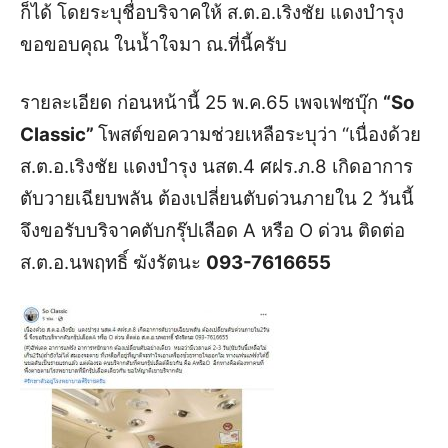
ก็ได้ โดยระบุชื่อบริจาคให้ ส.ต.อ.เริงชัย แดงบำรุง
ขอขอบคุณ ในน้ำใจมา ณ.ที่นี้ครับ
รายละเอียด ก่อนหน้านี้ 25 พ.ค.65 เพจเฟซบุ๊ก
“So
Classic”
โพสต์ขอความช่วยเหลือระบุว่า “เนื่องด้วย
ส.ต.อ.เริงชัย แดงบำรุง นสต.4 ศฝร.ภ.8 เกิดอาการ
ตับวายเฉียบพลัน ต้องเปลี่ยนตับด่วนภายใน 2 วันนี้
จึงขอรับบริจาคตับกรุ๊ปเลือด A หรือ O ด่วน ติดต่อ
ส.ต.อ.นพฤทธิ์ ฆังรัตนะ
093-7616655