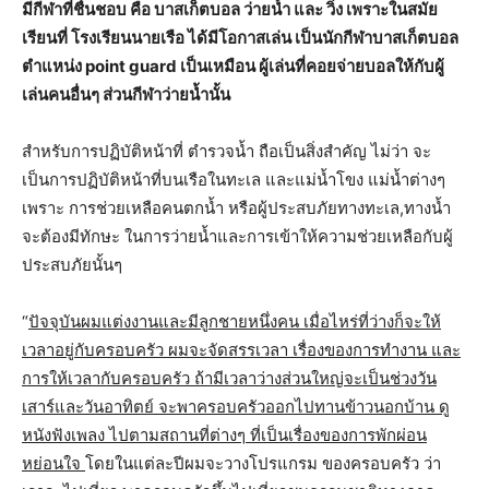
มีกีฬาที่ชื่นชอบ คือ บาสเก็ตบอล ว่ายน้ำ และ วิ่ง เพราะในสมัย
เรียนที่ โรงเรียนนายเรือ ได้มีโอกาสเล่น เป็นนักกีฬาบาสเก็ตบอล
ตำแหน่ง point guard เป็นเหมือน ผู้เล่นที่คอยจ่ายบอลให้กับผู้
เล่นคนอื่นๆ ส่วนกีฬาว่ายน้ำนั้น
สำหรับการปฏิบัติหน้าที่ ตำรวจน้ำ ถือเป็นสิ่งสำคัญ ไม่ว่า จะ
เป็นการปฏิบัติหน้าที่บนเรือในทะเล และแม่น้ำโขง แม่น้ำต่างๆ
เพราะ การช่วยเหลือคนตกน้ำ หรือผู้ประสบภัยทางทะเล,ทางน้ำ
จะต้องมีทักษะ ในการว่ายน้ำและการเข้าให้ความช่วยเหลือกับผู้
ประสบภัยนั้นๆ
“
ปัจจุบันผมแต่งงานและมีลูกชายหนึ่งคน เมื่อไหร่ที่ว่างก็จะให้
เวลาอยู่กับครอบครัว ผมจะจัดสรรเวลา เรื่องของการทำงาน และ
การให้เวลากับครอบครัว ถ้ามีเวลาว่างส่วนใหญ่จะเป็นช่วงวัน
เสาร์และวันอาทิตย์ จะพาครอบครัวออกไปทานข้าวนอกบ้าน ดู
หนังฟังเพลง ไปตามสถานที่ต่างๆ ที่เป็นเรื่องของการพักผ่อน
หย่อนใจ
โดยในแต่ละปีผมจะวางโปรแกรม ของครอบครัว ว่า