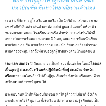
ศึกษาปริญญาโท รัฐประศาสนศาสตร
มหาบัณฑิต ที่มหาวิทยาลัยรามคำแหง
ระหว่างที่ศึกษาอยู่โรงเรียนนายเรือ เป็นนักกีฬาบาสเกตบอล ลง
แข่งขันกีฬาสี่เหล่า เล่นตำแหน่ง point guard และเป็นหัวหน้า
ชมรมบาสเกตบอล โรงเรียนนายเรือ สำหรับการแข่งขันกีฬาสี่
เหล่า เป็นการเชื่อมความสามัคคี ในหมู่คณะ ของเพื่อนนักเรียน
นายร้อย นายเรือ นายเรืออากาศ และ นักเรียนนายร้อยตำรวจ”
นายตำรวจหนุ่ม เล่าถึงที่มาของลูกผู้ชายแห่งสายน้ำพอสังเขป
รองฯเอก บอกว่า
ใฝ่ฝันอยากจะเป็นตำรวจตั้งแต่เด็ก โดยมี
ไอดอล
เป็นคุณปู่ ส.ต.ท.บัว ศรีนนท์ ปฏิบัติหน้าที่อยู่ สภ.เมือง จังหวัด
ศรีสะเกษ
ก่อนโอนย้ายไปเป็นผู้คุมเรือนจำ จังหวัดศรีสะเกษ ด้วย
เครื่องแบบตำรวจที่ปู่สวมใส่
ประกอบกับหน้าที่ที่ต้องรับผิดชอบ ทำให้รู้สึกว่ามีเกียรติ จึงเกิด
แรงบันดาลใจให้มุมานะตั้งใจเรียน ศึกษาหาความรู้ เพื่อสอบเป็น