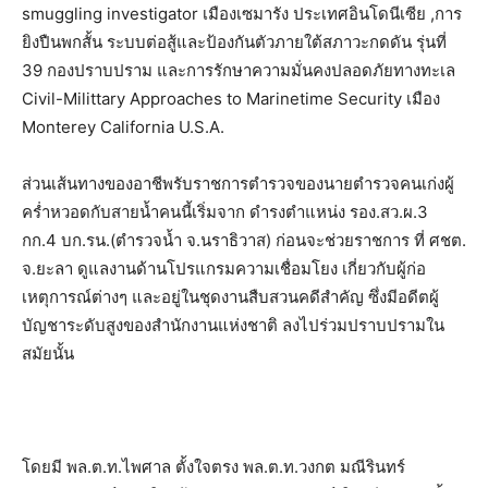
smuggling investigator เมืองเซมารัง ประเทศอินโดนีเซีย ,การ
ยิงปืนพกสั้น ระบบต่อสู้และป้องกันตัวภายใต้สภาวะกดดัน รุ่นที่
39 กองปราบปราม และการรักษาความมั่นคงปลอดภัยทางทะเล
Civil-Milittary Approaches to Marinetime Security เมือง
Monterey California U.S.A.
ส่วนเส้นทางของอาชีพรับราชการตำรวจของนายตำรวจคนเก่งผู้
คร่ำหวอดกับสายน้ำคนนี้เริ่มจาก ดำรงตำแหน่ง รอง.สว.ผ.3
กก.4 บก.รน.(ตำรวจน้ำ จ.นราธิวาส) ก่อนจะช่วยราชการ ที่ ศชต.
จ.ยะลา ดูแลงานด้านโปรแกรมความเชื่อมโยง เกี่ยวกับผู้ก่อ
เหตุการณ์ต่างๆ และอยู่ในชุดงานสืบสวนคดีสำคัญ ซึ่งมีอดีตผู้
บัญชาระดับสูงของสำนักงานแห่งชาติ ลงไปร่วมปราบปรามใน
สมัยนั้น
โดยมี พล.ต.ท.ไพศาล ตั้งใจตรง พล.ต.ท.วงกต มณีรินทร์