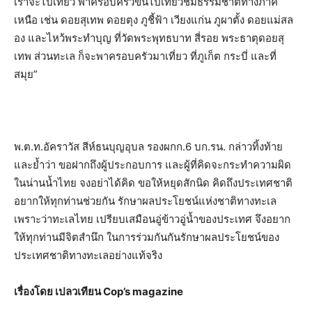
เราจะไปเที่ยว พาครอบครัวขึ้นไปเที่ยวชมธรรมชาติทางภาค
เหนือ เช่น ดอยสุเทพ ดอยตุง ภูชี้ฟ้า เวียงแก่น ภูผาตั้ง ดอยแม่สล
อง และไหว้พระทำบุญ ที่วัดพระพุทธบาท สี่รอย พระธาตุดอยสุ
เทพ ส่วนทะเล ก็จะพาครอบครัวมาเที่ยว ที่ภูเก็ต กระบี่ และที่
สมุย”
พ.ต.ท.อัคราวัส สีห์ธนบุญอุบล รองผกก.6 บก.รน. กล่าวทิ้งท้าย
และย้ำว่า ขอฝากถึงผู้ประกอบการ และผู้ที่คิดจะกระทำความผิด
ในน่านน้ำไทย จงอย่าได้คิด ขอให้หยุดสักนิด คิดถึงประเทศชาติ
อยากให้ทุกท่านช่วยกัน รักษาผลประโยชน์แห่งชาติทางทะเล
เพราะว่าทะเลไทย เปรียบเสมือนอู่ข้าวอู่น้ำของประเทศ จึงอยาก
ให้ทุกท่านมีจิตสำนึก ในการร่วมกันกันรักษาผลประโยชน์ของ
ประเทศชาติทางทะเลอย่างแท้จริง
เรื่องโดย เปลวเทียน Cop’s magazine