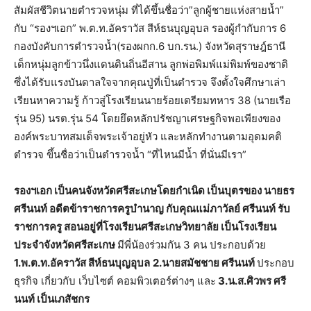
สัมผัสชีวิตนายตำรวจหนุ่ม ที่ได้ขึ้นชื่อว่า”ลูกผู้ชายแห่งสายน้ำ”
กับ “รองฯเอก” พ.ต.ท.อัคราวัส สีห์ธนบุญอุบล รองผู้กำกับการ 6
กองบังคับการตำรวจน้ำ(รองผกก.6 บก.รน.) จังหวัดสุราษฎ์ธานี
เด็กหนุ่มลูกข้าวนึ่งแดนดินถิ่นอีสาน ลูกพ่อพิมพ์แม่พิมพ์ของชาติ
ซึ่งได้รับแรงบันดาลใจจากคุณปู่ที่เป็นตำรวจ จึงตั้งใจศึกษาเล่า
เรียนหาความรู้ ก้าวสู่โรงเรียนนายร้อยเตรียมทหาร 38 (นายเรือ
รุ่น 95) นรต.รุ่น 54 โดยยึดหลักปรัชญาเศรษฐกิจพอเพียงของ
องค์พระบาทสมเด็จพระเจ้าอยู่หัว และหลักทำงานตามอุดมคติ
ตำรวจ ขึ้นชื่อว่าเป็นตำรวจน้ำ “ที่ไหนมีน้ำ ที่นั่นมีเรา”
รองฯเอก เป็นคนจังหวัดศรีสะเกษโดยกำเนิด เป็นบุตรของ นายธร
ศรีนนท์ อดีตข้าราชการครูบำนาญ กับคุณแม่ภาวัลย์ ศรีนนท์ รับ
ราชการครู สอนอยู่ที่โรงเรียนศรีสะเกษวิทยาลัย เป็นโรงเรียน
ประจำจังหวัดศรีสะเกษ
มีพี่น้องร่วมกัน 3 คน ประกอบด้วย
1.พ.ต.ท.อัคราวัส สีห์ธนบุญอุบล
2.นายสมัชชาย ศรีนนท์
ประกอบ
ธุรกิจ เกี่ยวกับ เว็บไซต์ คอมพิวเตอร์ต่างๆ และ
3.น.ส.ศิวพร ศรี
นนท์ เป็นเภสัชกร