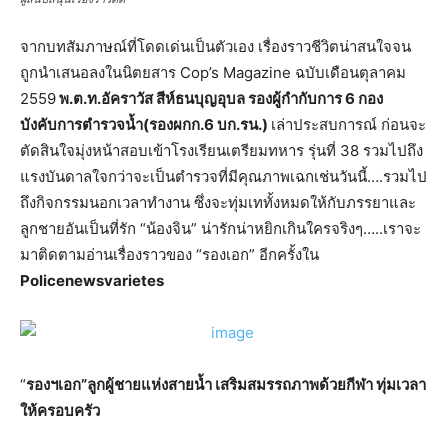
จากบทสัมภาษณ์ที่โดดเด่นเป็นตัวเอง เรื่องราวชีวิตน่าสนใจจน
ถูกนำเสนอลงในนิตยสาร Cop’s Magazine ฉบับเดือนตุลาคม
2559
พ.ต.ท.อัคราวัส สีห์ธนบุญอุบล รองผู้กำกับการ 6 กอง
บังคับการตำรวจน้ำ(รองผกก.6 บก.รน.)
เล่าประสบการณ์ ก่อนจะ
ตัดสินใจมุ่งหน้าสอบเข้าโรงเรียนเตรียมทหาร รุ่นที่ 38 รวมไปถึง
แรงบันดาลใจกว่าจะเป็นตำรวจที่มีคุณภาพเฉกเช่นวันนี้….รวมไป
ถึงกิจกรรมนอกเวลาทำงาน ซึ่งจะทุ่มเททั้งหมดให้กับภรรยาและ
ลูกชายอันเป็นที่รัก “น้องจิน” น่ารักน่าหยิกเกินใครจริงๆ…..เราจะ
มาติดตามอ่านเรื่องราวของ “รองเอก” อีกครั้งใน
Policenewsvarietes
“
รองฯเอก”ลูกผู้ชายแห่งสายน้ำ เสริมสมรรถภาพด้วยกีฬา ทุ่มเวลา
ให้ครอบครัว