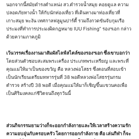
นอกจากนี้สมัยดำรงตำแหน่ง สว.ตำรวจน้ำสมุย คอยดูแล ความ
ปลอดภัยทางน้ำ ให้กับนักท่องเที่ยว ที่เดินทางมาท่องเที่ยวที่
เกาะสมุย พะงัน เทศกาลฟลูมูนปาร์ตี้ รวมถึงกวดขันจับกุมเรือ
ประมงที่ทำการประมงผิดกฎหมาย IUU Fishing” รองฯเอก กล่าว
ด้วยความภาคภูมิ
เว้นวรรคเรื่องงานมาสัมผัสไลฟ์สไตล์ของรองฯเอก ซึ่งเขาบอกว่า
โดยส่วนตัวชอบสะสมพระเครื่อง ประเภทพระเหรียญ และพระที่
คุณแม่ให้มาเป็นของขวัญ คือ หลวงพ่อโสธร ซึ่งตอนที่สอบเข้า
เป็นนักเรียนเตรียมทหารรุ่นที่ 38 พอดีหลวงพ่อโสธรรุ่นกรม
ตำรวจ สร้างปี 38 พอดี เมื่อคุณแม่ให้มาก็เชิญขึ้นแขวนคอเพื่อ
เป็นศิริมงคลแก่ชีวิตจนถึงทุกวันนี้
ส่วนกิจกรรมยามว่างก็จะออกกำลังกายและให้เวลาสร้างความรัก
ความอบอุ่นกับครอบครัว โดยการออกกำลังกาย คือ เล่นกีฬา ก็จะ