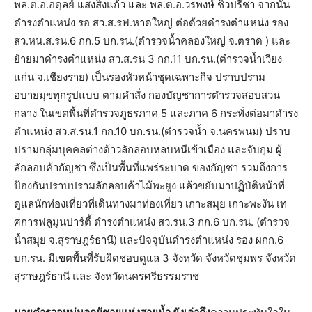
พล.ต.อ.อดุลย์ แสงสิงแก้ว และ พล.ต.อ.วรพงษ์ ชิวปรีชา จากนั้น
ดำรงตำแหน่ง รอ สว.ส.รฟ.หาดใหญ่ ต่อด้วยดำรงตำแหน่ง รอง
สว.หน.ส.รน.6 กก.5 บก.รน.(ตำรวจน้ำคลองใหญ่ จ.ตราด ) และ
ย้ายมาดำรงตำแหน่ง สว.ส.รน 3 กก.11 บก.รน.(ตำรวจน้ำเวียง
แก่น จ.เชียงราย) เป็นรองหัวหน้าชุดเฉพาะกิจ ปราบปราม
อบายมุขทุกรูปแบบ ตามคำสั่ง กองบัญชาการตำรวจสอบสวน
กลาง ในเขตพื้นที่ตำรวจภูธรภาค 5 และภาค 6 กระทั่งต่อมาดำรง
ตำแหน่ง สว.ส.รน.1 กก.10 บก.รน.(ตำรวจน้ำ จ.นครพนม) ปราบ
ปรามกลุ่มบุคคลต่างด้าวลักลอบหลบหนีเข้าเมือง และจับกุม ผู้
ลักลอบค้ากัญชา ซึ่งเป็นพื้นที่แพร่ระบาด ของกัญชา รวมถึงการ
ป้องกันปราบปรามลักลอบค้าไม้พะยูง แล้วขยับมาปฏิบัติหน้าที่
ดูแลนักท่องเที่ยวที่เดินทางมาท่องเที่ยว เกาะสมุย เกาะพะงัน เท
ศการฟลูมูนปาร์ตี้ ดำรงตำแหน่ง สว.รน.3 กก.6 บก.รน. (ตำรวจ
น้ำสมุย จ.สุราษฎร์ธานี) และปัจจุบันดำรงตำแหน่ง รอง ผกก.6
บก.รน. มีเขตพื้นที่รับผิดชอบดูแล 3 จังหวัด จังหวัดชุมพร จังหวัด
สุราษฎร์ธานี และ จังหวัดนครศรีธรรมราช