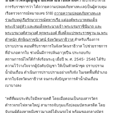
นายตำรวจหนุ่มลูกผู้ชายแห่งสายน้ำ ยังเล่าถึง
ความประทับใจใน
การรับราชการว่า ได้ถวายความปลอดภัยทางทะเล(เป็นผู้ควบคุม
เรือตรวจการณ์หมายเลข 518)
ถวายความปลอดภัยทางทะเล
ร่วมกับหมู่เรือรักษาการณ์ทหารเรือ แด่องค์พระบาทสมเด็จ
พระเจ้าอยู่หัว และสมเด็จพระนางเจ้า พระบรมราชินีนาถ และ
พระบรมวงศ์สานุวงศ์ ทุกพระองค์ ที่เสด็จแปรพระราชฐาน ณ.พระ
ตำหนัก ทักษิณราชนิเวศน์ จังหวัดนราธิวาส
สำหรับเรื่องการ
ปราบปราม ตอนที่รับราชการในจังหวัดนราธิวาส ไปช่วยราชการ
ที่อำเภอตากใบ ช่วงนั้นมีการปล้นอาวุธปืน ประกอบกับ
สถานการณ์ไฟใต้กำลังร้อนระอุ เมื่อปี พ. ศ. 2545- 2546 ได้รับ
ความไว้วางใจจากผู้บังคับบัญชา ให้เป็นหัวหน้าชุด ปราบปราม
น้ำมันเถื่อน ดำเนินการปราบปรามอย่างจริงจัง ในเขตพื้นที่อำเภอ
ตากใบจังหวัดนราธิวาส จนกระทั่งปัญหาการค้าน้ำมันเถื่อน
เบาบางลง
“คดีที่ผมประทับใจมีหลายคดี โดยเมื่อตอนเป็นรองสารวัตร
ตำรวจรถไฟหาดใหญ่ สามารถจับกุมแก๊งปลอมบัตรเครดิต โดย
จับกุมผู้ต้องหาหญิงชาวมาเลย์ได้บนรถไฟ พร้อมของกลางบัตร