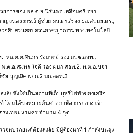
ยการของ พล.ต.อ.นิรันดร เหลื่อมศรี รอง
าญจนอลงกรณ์ ผู้ช่วย ผบ.ตร./รอง ผอ.ศปบย.ตร.,
รตำรวจสืบสวนสอบสวนอาชญากรรมทางเทคโนโลยี
, พล.ต.ต.ทินกร รังมาตย์ รอง ผบช.สอท.,
 พ.ต.อ.สมพล ใจดี รอง ผบก.สอท.2, พ.ต.อ.ขจร
ชัย บุญเลิศ ผกก.2 บก.สอท.2
สงสัยซึ่งใช้เป็นสถานที่เก็บบุหรี่ไฟฟ้าของเครือ
คาท์ โดยได้ขอหมายค้นศาลภาษีอากรกลาง เข้า
รุ กรุงเทพมหานคร จำนวน 4 จุด
รวจพบรถยนต์ต้องสงสัย มีผู้ต้องหาที่ 1 กำลังขนถุง