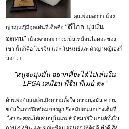
คุณพ่อบอกว่า น้อง
“ตีไกล มุ่งมั่น
ญาญหญีมีจุดเด่นทีเด็ดคือ
อดทน”
เนื่องจากอยากจะเป็นเหมือนไอดอลของ
เขา นั้นก็คือ
โปรจีน
และ
โปรเมย์
และตัวญาหญีเองก็
บอกว่า
“หนูจะ
มุ่งมั่น
อยาก
ที่
จะ
ได้ไป
เล่นใน
LPGA
เหมือน พี่จีน พี่เมย์
ค่ะ“
ด้านพ่อกับแม่เห็นถึงความตั้งใจ ความมุ่งมั่น ความ
ขยันในการฝึกซ้อมของลูก จึงสนับสนุนอย่างเต็มที่
โดยจะสอนให้เล่นอยู่ในเกมส์ มีสมาธิในเกมส์ทั้งใน
การแข่งขัน และขณะซ้อม สอนลูกให้คิดดี ทำดี สิ่ง