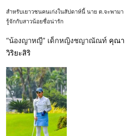
​สำหรับเยาวชนคนเก่งในสัปดาห์นี้ นาย ต.จะพามา
รู้จักกับสาวน้อยชื่อน่ารัก
“น้องญาหญี”
เด็กหญิง
ชญาณัณท์
คุณา
วิริยะสิริ