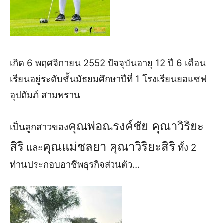
เกิด 6 พฤศจิกายน 2552
ปัจจุบันอายุ 12 ปี 6 เดือน
เรียนอยู่
ระดับชั้นมัธยมศึกษาปีที่ 1
โรงเรียนยอแซฟ
อุปถัมภ์ สามพราน
คุณพ่อ
ณรงค์ชัย คุณาวิริยะ
เป็นลูกสาวของ
สิริ
คุณแม่
ชลยา คุณาวิริยะสิริ
และ
ทั้ง 2
ท่านประกอบ
อาชีพธุรกิจส่วนตัว
…