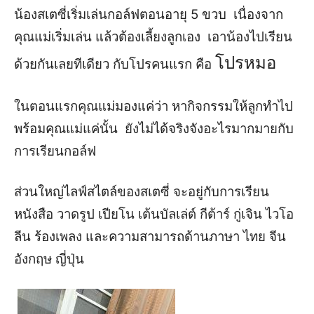
น้องสเตซี่เริ่มเล่นกอล์ฟตอนอายุ 5 ขวบ
เนื่องจาก
คุณแม่เริ่มเล่น แล้วต้อง
เลี้ยงลูกเอง เอาน้องไปเรียน
โปรหมอ
ด้วยกัน
เลยทีเดียว กับโปรคนแรก คือ
ในตอนแรก
คุณแม่มอง
แค่
ว่า
หากิจกรรมให้ลูกทำ
ไป
พร้อมคุณแม่
แค่นั้น
ยัง
ไม่ได้จริงจังอะไรมากมายกับ
การเรียนกอล์ฟ
ส่วนใหญ่
ไลฟ์สไตล์ของสเตซี่
จะอยู่กับการ
เรียน
หนังสือ
วาดรูป เปียโน เต้นบัลเล่ต์
กีต้าร์ กู่เจิน ไวโอ
ลีน ร้องเพลง และความสามารถด้านภาษา ไทย จีน
อังกฤษ ญี่ปุ่น