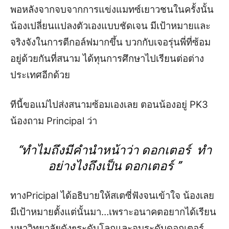
พอหลังจาก
จบ
จากการแข่งแมทซ์เยาวชนในครั้งนั้น
น้องเปลี่ยนแปลงตัวเอง
แบบชัดเจน
มีเป้าหมายและ
จริงจังในการตีกอล์ฟมากขึ้น บวกกับเจอรุ่
นพี่ที่ซ้อม
อยู่ด้วยกันที่สนาม
ได้ทุนการศึกษาไปเรียนต่อต่าง
ประเทศอีกด้วย
ทีนี้ขอแม่ไปส่งสนามซ้อมเองเลย ตอนน้องอยู่
PK
3
น้องถาม
Principal
ว่า
“
ทำไมถึงมีคำนำหน้าว่า ดอกเตอร์ ทำ
อย่างไงถึงเป็น ดอกเตอร์
”
ทาง
Pricipal
ได้อธิบาย
ให้สเตซี่ฟังจนเข้าใจ
น้องเลย
มีเป้าหมาย
ตั้ง
แต่
นั้นมา…เพราะ
อนาคตอยากได้เรียน
มหาวิทยาลัยดังๆระดับโลกและจบระดับดอกเตอร์
…