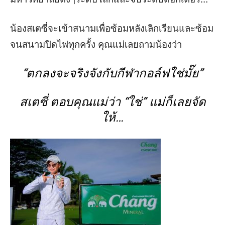
น้อง
สเตซี่
จะเข้าสนาม
เพื่อซ้อม
หลังเลิกเรียนและซ้อม
จนสนามปิดไฟทุกครั้ง คุณแม่เลยถามน้องว่า
“
ตกลงจะจริงจังกับกีฬากอล์ฟใช่มั๊ย
”
สเตซี่
ตอบ
คุณแม่ว่า
“
ใช่
”
แม่ก็
เลย
จัด
ให้
…