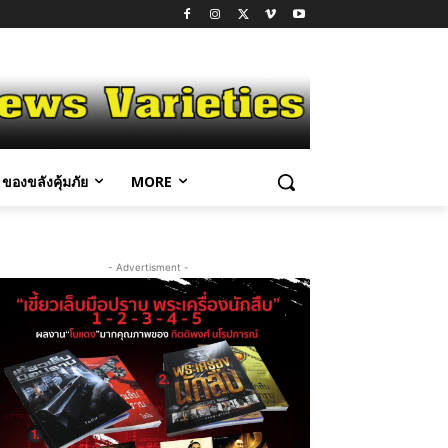
ของขลังคุ้มภัย
MORE
- Advertisment -