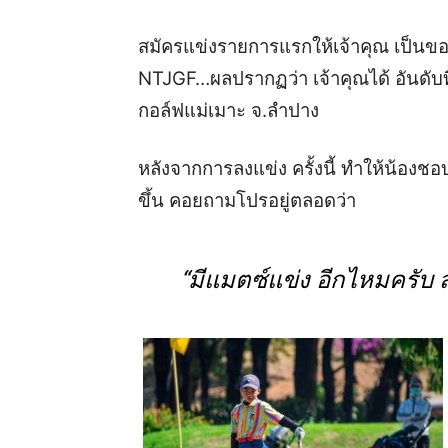
สมัครแข่งรายการแรกให้เจ้าคุณ เป็นข
NTJGF…
ผลปรากฏว่า
เจ้าคุณได้ อันดั
กอล์ฟแม่เมาะ จ.ลำปาง
หลังจากการลงแข่ง ครั้งนี้ ทำให้น้องช
ขึ้น คอยถามโปรอยู่ตลอดว่า
“
มีแมตซ์แข่ง อีก
ไหมครับ