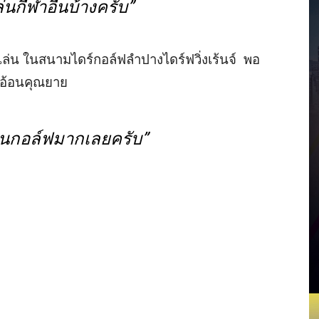
นกีฬาอื่นบ้างครับ
”
วเล่น ในสนามไดร์กอล์ฟลำปางไดร์ฟวิ่งเร้นจ์ พอ
ีบอ้อนคุณยาย
ยนกอล์ฟมากเลยครับ
”