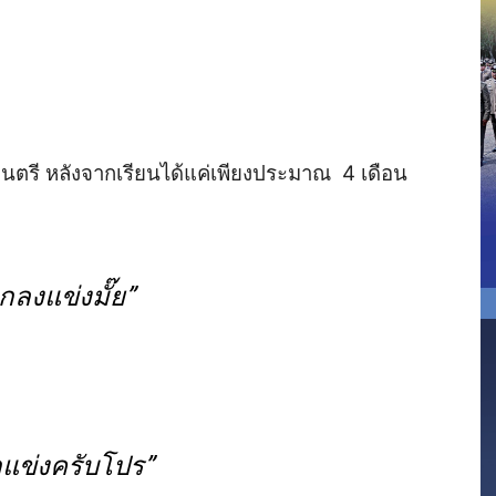
ปรมนตรี หลังจากเรียนได้แค่เพียงประมาณ 4 เดือน
กลงแข่งมั๊ย
”
แข่ง
ครับ
โปร
”