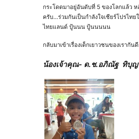
กระโดดมาอยู่
อันดับที่ 5 ของโลก
แล้ว ห
ครับ…ร่วมกันเป็นกำลังใจเชียร์โปรไทย
ไทยแลนด์ ปู้นนน ปู้นนนนน
กลับมาเข้าเรื่องเด็กเยาวชนของเรากันดี
น้องเจ้าคุณ-
ด.ช.อภิณัฐ ทิบุญ