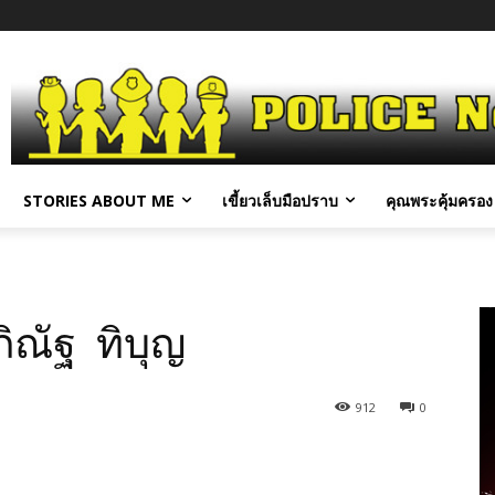
STORIES ABOUT ME
เขี้ยวเล็บมือปราบ
คุณพระคุ้มครอง 
ภิณัฐ ทิบุญ
912
0