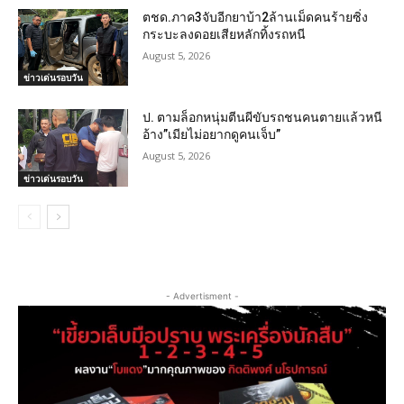
ตชด.ภาค3จับอีกยาบ้า2ล้านเม็ดคนร้ายซิ่ง
กระบะลงดอยเสียหลักทิ้งรถหนี
August 5, 2026
ข่าวเด่นรอบวัน
ป. ตามล็อกหนุ่มตีนผีขับรถชนคนตายแล้วหนี
อ้าง”เมียไม่อยากดูคนเจ็บ”
August 5, 2026
ข่าวเด่นรอบวัน
- Advertisment -