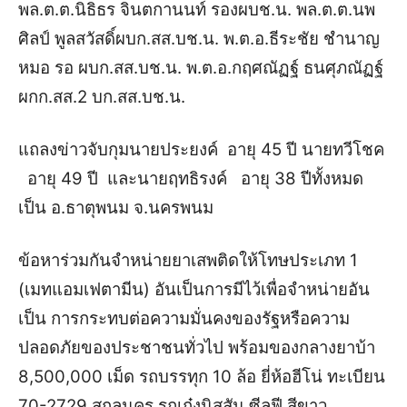
พล.ต.ต.นิธิธร จินตกานนท์ รองผบช.น. พล.ต.ต.นพ
ศิลป์ พูลสวัสดิ์ผบก.สส.บช.น.
พ.ต.อ.ธีระชัย ชำนาญ
หมอ รอ ผบก.สส.บช.น. พ.ต.อ.กฤศณัฏฐ์ ธนศุภณัฏฐ์
ผกก.สส.2 บก.สส.บช.น.
แถลงข่าวจับกุมนายประยงค์ อายุ 45 ปี นายทวีโชค
อายุ 49 ปี และนายฤทธิรงค์ อายุ 38 ปีทั้งหมด
เป็น อ.ธาตุพนม จ.นครพนม
ข้อหาร่วมกันจำหน่ายยาเสพติดให้โทษประเภท 1
(เมทแอมเฟตามีน) อันเป็นการมีไว้เพื่อจำหน่ายอัน
เป็น การกระทบต่อความมั่นคงของรัฐหรือความ
ปลอดภัยของประชาชนทั่วไป พร้อมของกลางยาบ้า
8,500,000 เม็ด รถบรรทุก 10 ล้อ ยี่ห้อฮีโน่ ทะเบียน
70-2729 สกลนคร รถเก๋งนิสสัน ซีลฟี สีขาว