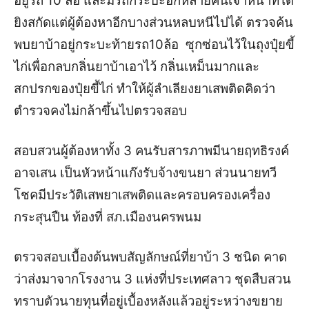
อยู่รถ 10 ล้อ และมีรถกระบะอีกหลายคันเจ้าหน้าที่ได้
ยิงสกัดแต่ผู้ต้องหาอีกบางส่วนหลบหนีไปได้ ตรวจค้น
พบยาบ้าอยู่กระบะท้ายรถ10ล้อ ซุกซ่อนไว้ในถุงปุ๋ยขี้
ไก่เพื่อกลบกลิ่นยาบ้าเอาไว้ กลิ่นเหม็นมากและ
สกปรกของปุ๋ยขี้ไก่ ทำให้ผู้ลำเลียงยาเสพติดคิดว่า
ตำรวจคงไม่กล้าขึ้นไปตรวจสอบ
สอบสวนผู้ต้องหาทั้ง 3 คนรับสารภาพมีนายฤทธิรงค์
อาจเสน เป็นหัวหน้าแก๊งรับจ้างขนยา ส่วนนายทวี
โชคมีประวัติเสพยาเสพติดและครอบครองเครื่อง
กระสุนปืน ท้องที่ สภ.เมืองนครพนม
ตรวจสอบเบื้องต้นพบสัญลักษณ์ที่ยาบ้า 3 ชนิด คาด
ว่าส่งมาจากโรงงาน 3 แห่งที่ประเทศลาว ชุดสืบสวน
ทราบตัวนายทุนที่อยู่เบื้องหลังแล้วอยู่ระหว่างขยาย