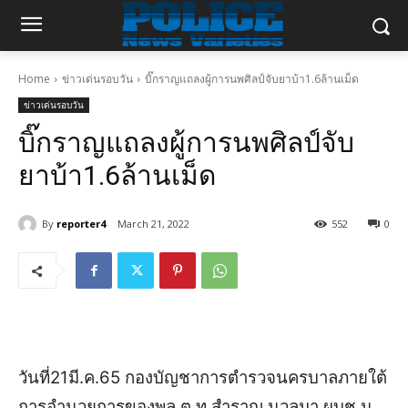
Home
ข่าวเด่นรอบวัน
บิ๊กราญแถลงผู้การนพศิลป์จับยาบ้า1.6ล้านเม็ด
ข่าวเด่นรอบวัน
บิ๊กราญแถลงผู้การนพศิลป์จับ
ยาบ้า1.6ล้านเม็ด
By
reporter4
March 21, 2022
552
0
วันที่
21
มี
.
ค
.65
กองบัญชาการตำรวจนครบาลภายใต้
การอำนวยการของ
พล
.
ต
.
ท
.
สำราญ
นวลมา
ผบช
.
น
.