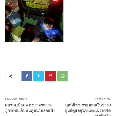
Previous article
Next article
ผบช.น.เยี่ยมด.ต.จราจรกลาง
มูลนิธิพระราหูมอบเงินช่วย3
ถูกรถชนเจ็บบนคู่ขนานลอยฟ้า
ศูนย์ดูแลสุนัขและแมวจรจัด