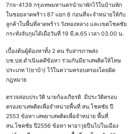
7
กจ
-4139
กรุงเทพมหานครนำมาพักไว้ในบ้านพัก
ในซอยลาดพร้าว
87
แยก
8
ก่อนที่จะจำหน่ายให้กับ
ลูกค้าในพื้นที่ลาดพร้าว
วังทองหลาง
และเขตโชคชัย
กระทั่งจับกุมได้เมื่อวันที่
19
มี
.
ค
.65
เวลา
03.00
น
.
เบื้องต้นผู้ต้องหา
ทั้ง
2
คน รับสารภาพส่ง
บช
.
ปส
.
ดำเนินคดีข้อหา
ร่วมกันมียาเสพติดให้โทษ
ประเภท
1(
ยาบ้า
)
ไว้ในความครอบครองโดยผิด
กฎหมาย
ตรวจสอบประวัติ
นายก้องเกียรติ
มีประวัติ
ครอบ
ครองยาเสพติดเพื่อจำหน่าย
พื้นที่
สน
.
โชคชัย
ปี
2553
ข้อหา
เสพยาเสพติดเพื่อจำหน่าย
พื้นที่
สน
.
โชคชัย
ปี
2556
ข้อหา
พาอาวุธปืนไปในเมือง