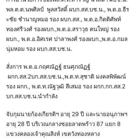
พล
.
ต
.
ต
.
นพศิลป์
พูลสวัสดิ์
ผบก
.
สส
.
บช
.
น
.,
พ
.
ต
.
อ
.
ธีร
ะชัย
ชำนาญหมอ
รอง
ผบก
.
สส
.,
พ
.
ต
.
อ
.
กิตติศัพท์
ทองศรีวงศ์
รอง
ผบก
.,
พ
.
ต
.
อ
.
สราวุธ
คนใหญ่
รอง
ผบก
.,
พ
.
ต
.
อ
.
อิศเรศ
ปาลาพงศ์
รอง
ผบก
.,
พ
.
ต
.
อ
.
กมล
นุ่มหอม
รอง
ผบก
.
สส
.
บช
.
น
.
สั่งการ
พ
.
ต
.
อ
.
กฤศณัฏฐ์
ธนศุภณัฏฐ์
ผกก
.
สส
.2
บก
.
สส
.
บช
.
น
.,
พ
.
ต
.
ท
.
สุชาติ
มงคลพิพัฒน์
รอง
ผกก
.,
พ
.
ต
.
ท
.
ณัฐวุฒิ
สีเสมอ
รอง
ผกก
.
กก
.
สส
.2
บก
.
สส
.
บช
.
น
.นำกำลัง
จับกุมนายก้องเกียรติฯ
อายุ
29
ปี
และนายอนุภาพฯ
อายุ
28
ปี
บริเวณกลางซอยลาดพร้าว
87
แยก
8
แขวงคลองเจ้าคุณสิงห์
เขตวังทองหลาง