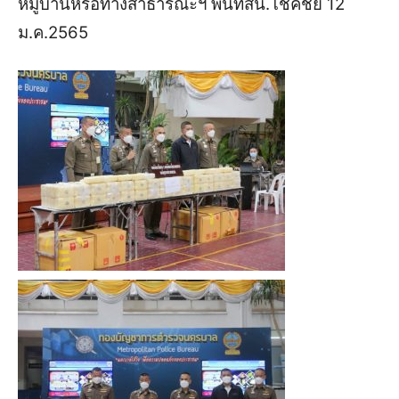
หมู่บ้านหรือทางสาธารณะฯ
พื้นที่
สน
.
โชคชัย
12
ม
.
ค
.2565