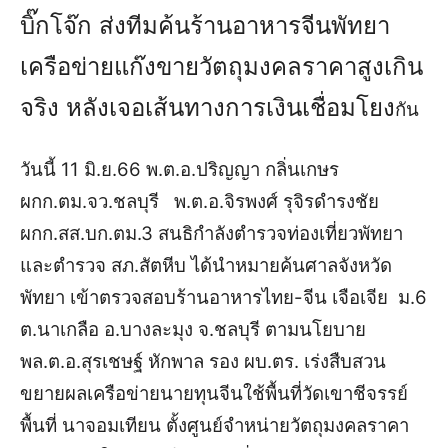
บิ๊กโจ๊ก ส่งทีมค้นร้านอาหารจีนพัทยา
เครือข่ายแก๊งขายวัตถุมงคลราคาสูงเกิน
จริง หลังเจอเส้นทางการเงินเชื่อมโยง
กัน
วันนี้ 11 มิ.ย.66 พ.ต.อ.ปริญญา กลิ่นเกษร
ผกก.ตม.จว.ชลบุรี พ.ต.อ.จิรพงศ์ รุจิรดำรงชัย
ผกก.สส.บก.ตม.3 สนธิกำลังตำรวจท่องเที่ยวพัทยา
และตำรวจ สภ.สัตหีบ ได้นำหมายค้นศาลจังหวัด
พัทยา เข้าตรวจสอบร้านอาหารไทย-จีน เจือเจีย ม.6
ต.นาเกลือ อ.บางละมุง จ.ชลบุรี ตามนโยบาย
พล.ต.อ.สุรเชษฐ์ หักพาล รอง ผบ.ตร. เร่งสืบสวน
ขยายผลเครือข่ายนายทุนจีนใช้พื้นที่วัดเขาชีจรรย์
พื้นที่ นาจอมเทียน ตั้งศูนย์จำหน่ายวัตถุมงคลราคา