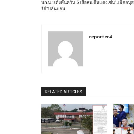
บก.น.1เด้งทันควัน 5 เสือสน.ดินแดงเซ่น"แม็คอนุ
รีย์"ปล้นบ่อน
reporter4
RELATED ARTICLES