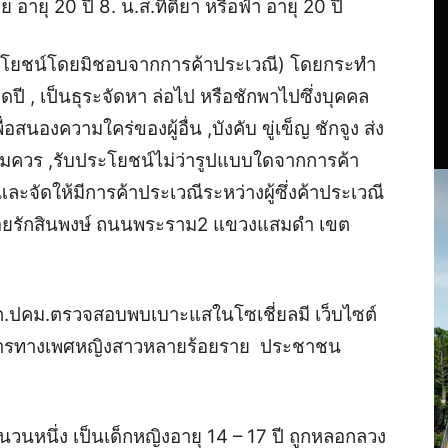
 อายุ 20 ปี 8. น.ส.ทิติยา หรือฟ้า อายุ 20 ปี
ระโยชน์โดยมิชอบจากการค้าประเวณี) โดยกระทำ
ปดปี , เป็นธุระจัดหา ล่อไป หรือชักพาไปซึ่งบุคคล
ื่อสนองความใคร่ของผู้อื่น ,บังคับ ขู่เข็ญ ชักจูง ส่ง
สมควร ,รับประโยชน์ไม่ว่ารูปแบบใดจากการค้า
 และจัดให้มีการค้าประเวณีระหว่างผู้ซึ่งค้าประเวณี
ในซอยรักสินพงษ์ ถนนพระราม2 แขวงแสมดำ เขต
บก.ปคม.ตรวจสอบพบเบาะแสในโซเชี่ยลมี เว็บไซต์
การทางเพศหญิงสาวหลายร้อยราย ประชาชน
นวนหนึ่ง เป็นเด็กหญิงอายุ 14 – 17 ปี ถูกหลอกลวง