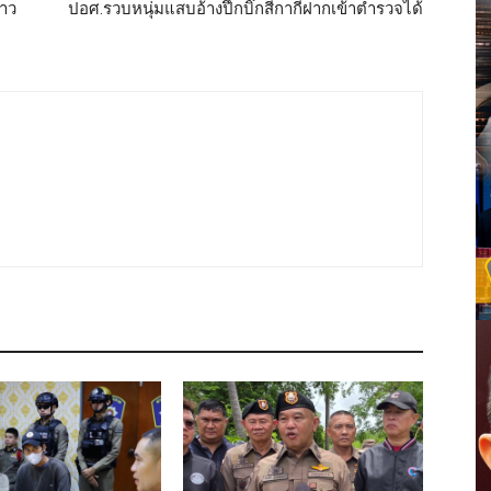
สาว
ปอศ.รวบหนุ่มแสบอ้างปึ้กบิ๊กสีกากีฝากเข้าตำรวจได้