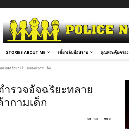
STORIES ABOUT ME
เขี้ยวเล็บมือปราบ
คุณพระคุ้มครอง 
ะทลายเครือข่ายโมเดลลิ่งค้ากามเด็ก
ัขตำรวจอัจฉริยะทลาย
ค้ากามเด็ก
520
0