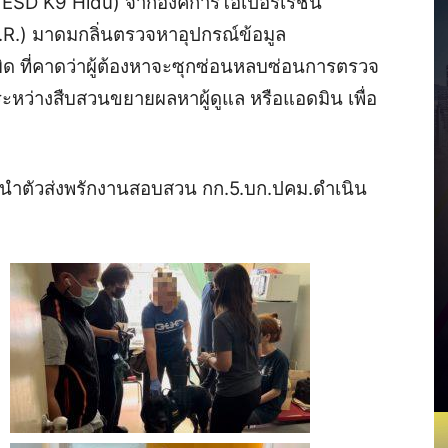
( ESD K9 Hidu) จากองค์การโอเปอร์เรชั่น
.R.) มาดมกลิ่นตรวจหาอุปกรณ์ข้อมูล
ทำผิด ที่คาดว่าผู้ต้องหาจะซุกซ่อนหลบซ่อนการตรวจ
่ระหว่างสืบสวนขยายผลหาผู้ดูแล หรือแอดมิน เพื่อ
 นำตัวส่งพรักงานสอบสวน กก.5.บก.ปคม.ดำเนิน