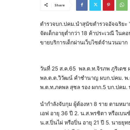
Share
ตำรวจบก.ปคม.นำสุนัขตำรวจอัจฉริยะ “ฮิ
จัดเด็กอายุต่ำกว่า 18 ค้าประเวณี ใ
ขายบริการเด็กผ่านเว็บไซต์จำนวนมาก
วันที่ 25 ส.ค.65 พล.ต.ท.จิรภพ ภูริเดช
พล.ต.ต.วิวัฒน์ คำชำนาญ ผบก.ปคม. พ.ต
พ.ต.ท.ภคพล สุชล รอง ผกก.5 บก.ปคม. พ
นำกำลังจับกุม ผู้ต้องหา 8 ราย ตามหม
เอฟ อายุ 36 ปี 2. น.ส.พรชิตา หรือเบนซ
น.ส.ปิ่นไผ่ หรือปิ่น อายุ 21 ปี 5. นายยุ