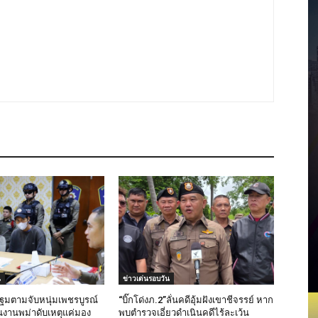
น
ข่าวเด่นรอบวัน
มตามจับหนุ่มเพชรบูรณ์
“บิ๊กโด่งภ.2”ลั่นคดีอุ้มฝังเขาชีจรรย์ หาก
งานพม่าดับเหตุแค่มอง
พบตำรวจเอี่ยวดำเนินคดีไร้ละเว้น