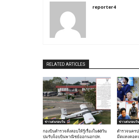
reporter4
RELATED ARTICLES
ข่าวเด่นรอบวัน
ข่าวเด่นรอบวั
กองบินตำรวจสั่งสอบให้รู้เรื่องใน60วัน
ตำรวจนครปฐ
ปมรับจ็อบบินพาณิชย์ออกนอกปท.
มีดแทงคอคน