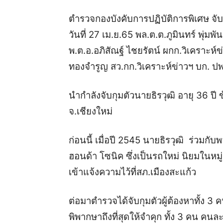
ตำรวจกองบังคับการปฏิบัติการพิเศษ จับ
วันที่ 27 เม.ย.65 พล.ต.ต.ภูมินทร์ พุ่มพั
พ.ต.อ.อภิสัณฐ์ ไชยรัตน์ ผกก.วิเคราะห์
ทองจำรูญ สว.กก.วิเคราะห์ข่าวฯ บก. ปพ
นำกำลังจับกุมตัวนายธิรวุฒิ อายุ 36 ปี ข้
จ.เชียงใหม่
ก่อนนี้ เมื่อปี 2545 นายธิรวุฒิ ร่วมกับ
ฮอนด้า โซนิค ซึ่งเป็นรถใหม่ นิยมในหมู่
เข้าแจ้งความไว้ที่สภ.เมืองสะแก้ว
ต่อมาตำรวจได้จับกุมตัวผู้ต้องหาทั้ง 3 
พิพากษาถึงที่สุดให้จำคุก ทั้ง 3 คน คนล