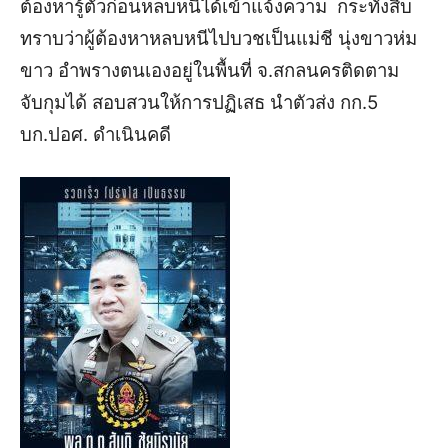
ต้องหารู้ตัวก่อนหลบหนีได้เข้าแจ้งความ กระทั่งสืบ
ทราบว่าผู้ต้องหาหลบหนีไปบวชเป็นแม่ชี นุ่งขาวห่ม
ขาว อำพรางตนเองอยู่ในพื้นที่ จ.สกลนครติดตาม
จับกุมได้
สอบสวนให้การปฏิเสธ นำตัวส่ง กก.5
บก.ปอศ. ดำเนินคดี