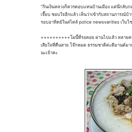
“กินเงินหลวงก็ควรตอบแทนบ้านเมือง แต่นี่กลับกล
เจี๊ยบ ชอบใจอีกแล้ว เห็นว่าเข้ากับสถานการณ์บ้
รอบอาทิตย์ในสไตล์ police newsvarities เว็บไซ
++++++++++โผนี้ที่รอคอย ผ่านไปแล้ว หลายคน
เสียใจที่ตื่นสาย โจ๊กหมด ธรรมชาติค่ะดีมานด์ม
นะเจ้าคะ