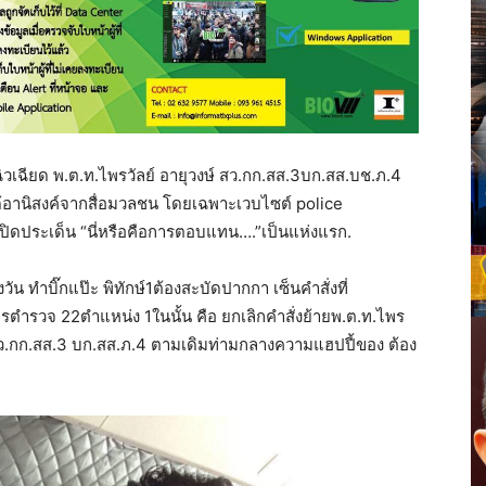
ฉียด พ.ต.ท.ไพรวัลย์ อายุวงษ์ สว.กก.สส.3บก.สส.บช.ภ.4
ด้อานิสงค์จากสื่อมวลชน โดยเฉพาะเวบไซต์ police
์ เปิดประเด็น “นี่หรือคือการตอบแทน….”เป็นแห่งแรก.
 ทำบิ๊กแป๊ะ พิทักษ์1ต้องสะบัดปากกา เซ็นคำสั่งที่
ารตำรวจ 22ตำแหน่ง 1ในนั้น คือ ยกเลิกคำสั่งย้ายพ.ต.ท.ไพร
็น สว.กก.สส.3 บก.สส.ภ.4 ตามเดิมท่ามกลางความแฮปปี้ของ ต้อง