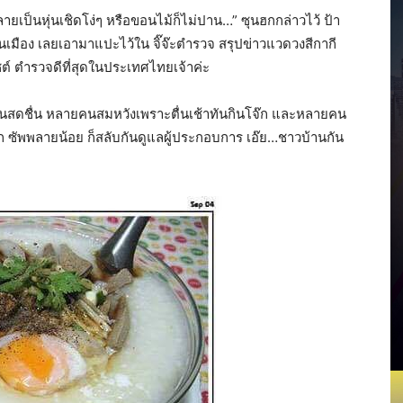
ายเป็นหุ่นเชิดโง่ๆ หรือขอนไม้ก็ไม่ปาน…” ซุนฮกกล่าวไว้ ป้า
านเมือง เลยเอามาแปะไว้ใน จิ๊จ๊ะตำรวจ สรุปข่าวแวดวงสีกากี
ต์ ตำรวจดีที่สุดในประเทศไทยเจ้าค่ะ
สดชื่น หลายคนสมหวังเพราะตื่นเช้าทันกินโจ๊ก และหลายคน
าก ซัพพลายน้อย ก็สลับกันดูแลผู้ประกอบการ เอ๊ย…ชาวบ้านกัน