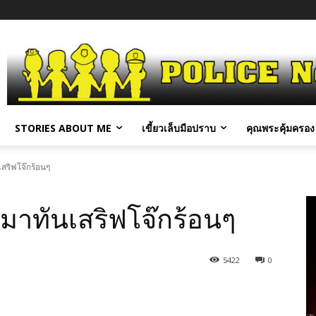
STORIES ABOUT ME
เขี้ยวเล็บมือปราบ
คุณพระคุ้มครอง 
เสริฟโจ๊กร้อนๆ
ก็มาทันเสริฟโจ๊กร้อนๆ
5422
0