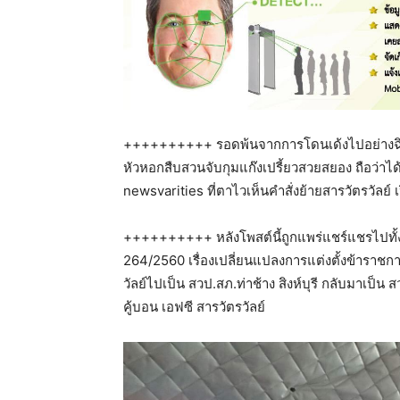
++++++++++ รอดพ้นจากการโดนเด้งไปอย่างฉิวเ
หัวหอกสืบสวนจับกุมแก๊งเปรี้ยวสวยสยอง ถือว่าไ
newsvarities ที่ตาไวเห็นคำสั่งย้ายสารวัตรวัลย
++++++++++ หลังโพสต์นี้ถูกแพร่แชร์แชรไปทั้งวัน
264/2560 เรื่องเปลี่ยนแปลงการแต่งตั้งข้าราชก
วัลย์ไปเป็น สวป.สภ.ท่าช้าง สิงห์บุรี กลับมาเป
คู้บอน เอฟซี สารวัตรวัลย์