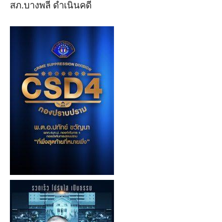
สภ.บางพลี ดำเนินคดี