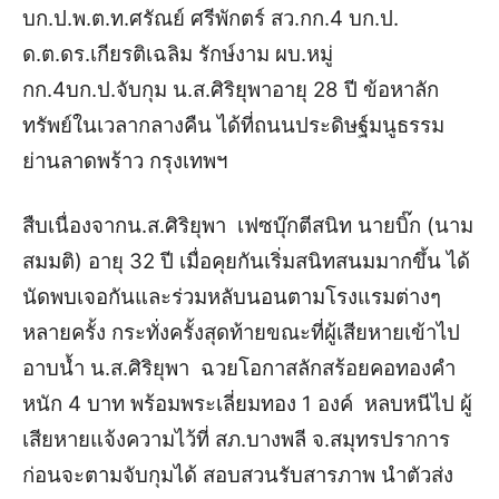
บก.ป.พ.ต.ท.ศรัณย์ ศรีพักตร์ สว.กก.4 บก.ป.
ด.ต.ดร.เกียรติเฉลิม รักษ์งาม ผบ.หมู่
กก.4บก.ป.
จับกุม น.ส.ศิริยุพาอายุ 28 ปี ข้อหาลัก
ทรัพย์ในเวลากลางคืน ได้ที่ถนนประดิษฐ์มนูธรรม
ย่านลาดพร้าว กรุงเทพฯ
สืบเนื่องจากน.ส.ศิริยุพา เฟซบุ๊กตีสนิท นายบิ๊ก (นาม
สมมติ) อายุ 32 ปี เมื่อคุยกันเริ่มสนิทสนมมากขึ้น ได้
นัดพบเจอกันและร่วมหลับนอนตามโรงแรมต่างๆ
หลายครั้ง กระทั่งครั้งสุดท้ายขณะที่ผู้เสียหายเข้าไป
อาบน้ำ น.ส.ศิริยุพา ฉวยโอกาสลักสร้อยคอทองคำ
หนัก 4 บาท พร้อมพระเลี่ยมทอง 1 องค์ หลบหนีไป ผู้
เสียหายแจ้งความไว้ที่ สภ.บางพลี จ.สมุทรปราการ
ก่อนจะตามจับกุมได้
สอบสวนรับสารภาพ นำตัวส่ง