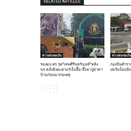
RELATED ARTICLES
ข่าวเด่นรอบวัน
ข่าวเด่นรอบวั
รองผบ.ตร.รุด“เทพศิรินทร์นนท์”หลัง
กองบินตำรวจส
นร.คลั่งยิงดะตาย7เจ็บอื้อ-อึ้งฆ่าปู่ย่าคา
ปมรับจ็อบบ
บ้านก่อนมาก่อเหตุ