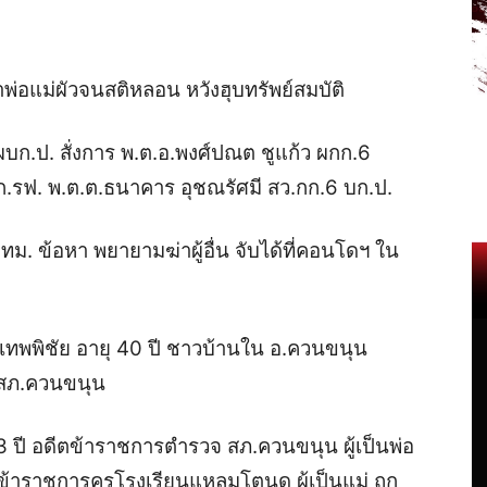
อแม่ผัวจนสติหลอน หวังฮุบทรัพย์สมบัติ
ผบก.ป. สั่งการ พ.ต.อ.พงศ์ปณต ชูแก้ว ผกก.6
.รฟ. พ.ต.ต.ธนาคาร อุชณรัศมี สว.กก.6 บก.ป.
ทม. ข้อหา พยายามฆ่าผู้อื่น จับได้ที่คอนโดฯ ใน
า เทพพิชัย อายุ 40 ปี ชาวบ้านใน อ.ควนขนุน
 สภ.ควนขนุน
63 ปี อดีตข้าราชการตำรวจ สภ.ควนขนุน ผู้เป็นพ่อ
ข้าราชการครูโรงเรียนแหลมโตนด ผู้เป็นแม่ ถูก