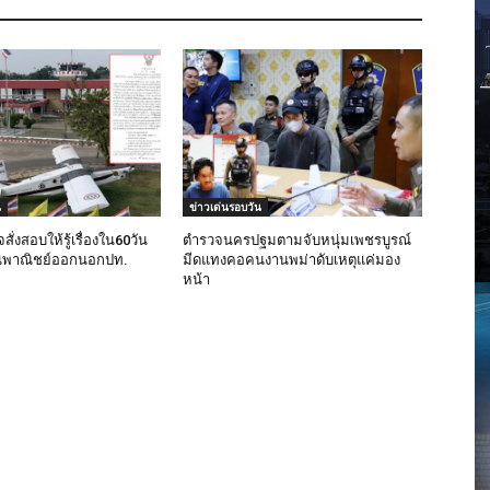
น
ข่าวเด่นรอบวัน
ั่งสอบให้รู้เรื่องใน60วัน
ตำรวจนครปฐมตามจับหนุ่มเพชรบูรณ์
ินพาณิชย์ออกนอกปท.
มีดแทงคอคนงานพม่าดับเหตุแค่มอง
หน้า