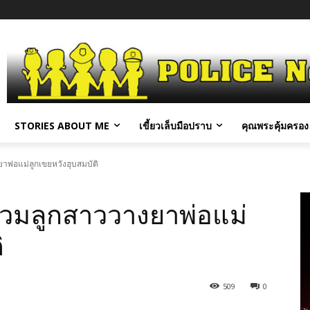
STORIES ABOUT ME
เขี้ยวเล็บมือปราบ
คุณพระคุ้มครอง 
าพ่อแม่ลูกเขยหวังฮุบสมบัติ
่วมลูกสาววางยาพ่อแม่
ิ
509
0