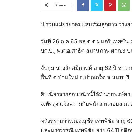
Share
ป.รวบแม่ยายจอมแสบร่วมลูกสาว วางยาพ่
วันที่ 26 ก.ค.65 พล.ต.ต.มนตรี เทศขัน 
บก.ป., พ.ต.อ.สาธิต สมานภาพ ผกก.3 บก
จับกุม นางลักศมีกานต์ อายุ 62 ปี ชาว ก
พื้นที่ ต.บ้านใหม่ อ.ปากเกร็ด จ.นนทบุรี
สืบเนื่องจากก่อนหน้านี้ได้มี นายพงษ์ศ
จ.พัทลุง แจ้งความกับพนักงานสอบสวน
หลังทราบว่าร.ต.อ.สุชีพ เทพพิชัย อายุ 
และนางวรรณี เทพพิชัย อายุ 64 ปี อดีต